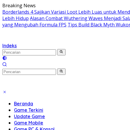
Langsung
Breaking News
ke
Borderlands 4 Sajikan Variasi Loot Lebih Luas untuk Me
konten
Lebih Hidup
Alasan Combat Wuthering Waves Menjadi Sala
yang Mengubah Formula FPS
Tips Build Black Myth Wuko
Indeks
Beranda
Game Terkini
Update Game
Game Mobile
Game PC & Konsol