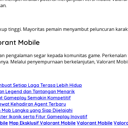
an.
ukup tinggi. Mayoritas pemain menyambut peluncuran karak
rant Mobile
kan pengalaman segar kepada komunitas game. Perkenalan 
a. Melalui penyempurnaan berkelanjutan, Valorant Mobile
buat Setiap Laga Terasa Lebih Hidup
an Legend dan Tantangan Menarik
at Gameplay Semakin Kompetitif
ewat Kehadiran Agent Terbaru
Mob Langka yang Siap Dijelajahi
er Ikonik serta Fitur Gameplay Inovatif
bile
Map Eksklusif Valorant Mobile
Valorant Mobile
Valor