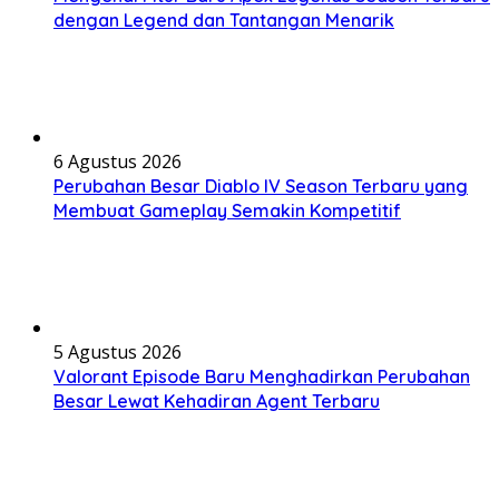
dengan Legend dan Tantangan Menarik
6 Agustus 2026
Perubahan Besar Diablo IV Season Terbaru yang
Membuat Gameplay Semakin Kompetitif
5 Agustus 2026
Valorant Episode Baru Menghadirkan Perubahan
Besar Lewat Kehadiran Agent Terbaru