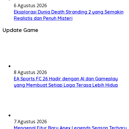
6 Agustus 2026
Eksplorasi Dunia Death Stranding 2 yang Semakin
Realistis dan Penuh Misteri
Update Game
8 Agustus 2026
EA Sports FC 26 Hadir dengan AI dan Gameplay
yang Membuat Setiap Laga Terasa Lebih Hidup
7 Agustus 2026
Mengenal Fitur Baru Apex Legends Season Terbaru