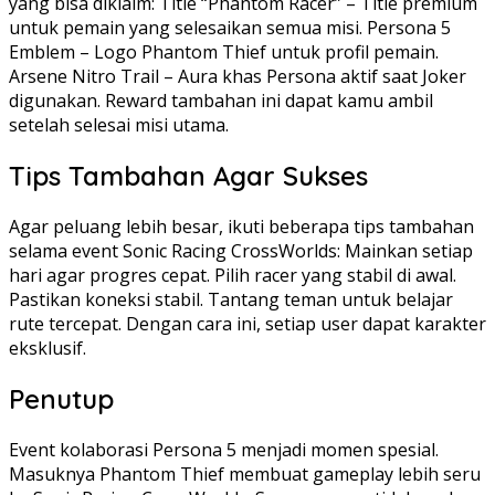
yang bisa diklaim: Title “Phantom Racer” – Title premium
untuk pemain yang selesaikan semua misi. Persona 5
Emblem – Logo Phantom Thief untuk profil pemain.
Arsene Nitro Trail – Aura khas Persona aktif saat Joker
digunakan. Reward tambahan ini dapat kamu ambil
setelah selesai misi utama.
Tips Tambahan Agar Sukses
Agar peluang lebih besar, ikuti beberapa tips tambahan
selama event Sonic Racing CrossWorlds: Mainkan setiap
hari agar progres cepat. Pilih racer yang stabil di awal.
Pastikan koneksi stabil. Tantang teman untuk belajar
rute tercepat. Dengan cara ini, setiap user dapat karakter
eksklusif.
Penutup
Event kolaborasi Persona 5 menjadi momen spesial.
Masuknya Phantom Thief membuat gameplay lebih seru