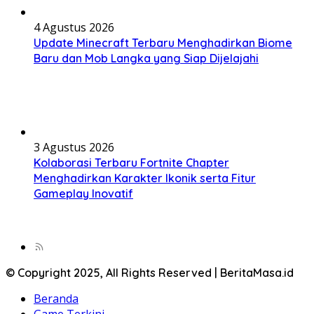
4 Agustus 2026
Update Minecraft Terbaru Menghadirkan Biome
Baru dan Mob Langka yang Siap Dijelajahi
3 Agustus 2026
Kolaborasi Terbaru Fortnite Chapter
Menghadirkan Karakter Ikonik serta Fitur
Gameplay Inovatif
© Copyright 2025, All Rights Reserved | BeritaMasa.id
Beranda