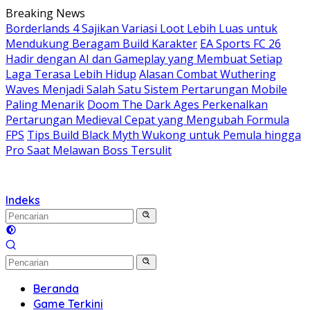
Langsung
Breaking News
ke
Borderlands 4 Sajikan Variasi Loot Lebih Luas untuk
konten
Mendukung Beragam Build Karakter
EA Sports FC 26
Hadir dengan AI dan Gameplay yang Membuat Setiap
Laga Terasa Lebih Hidup
Alasan Combat Wuthering
Waves Menjadi Salah Satu Sistem Pertarungan Mobile
Paling Menarik
Doom The Dark Ages Perkenalkan
Pertarungan Medieval Cepat yang Mengubah Formula
FPS
Tips Build Black Myth Wukong untuk Pemula hingga
Pro Saat Melawan Boss Tersulit
Indeks
Beranda
Game Terkini