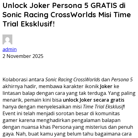
Unlock Joker Persona 5 GRATIS di
Sonic Racing CrossWorlds Misi Time
Trial Eksklusif!
admin
2 November 2025
Kolaborasi antara
Sonic Racing CrossWorlds
dan
Persona 5
akhirnya hadir, membawa karakter ikonik
Joker
ke
lintasan balap dengan cara yang tak terduga. Yang paling
menarik, pemain kini bisa
unlock Joker secara gratis
hanya dengan menyelesaikan misi
Time Trial Eksklusif
!
Event ini telah menjadi sorotan besar di komunitas
gamer karena menghadirkan pengalaman balapan
dengan nuansa khas Persona yang misterius dan penuh
gaya. Nah, buat kamu yang belum tahu bagaimana cara