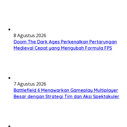
8 Agustus 2026
Doom The Dark Ages Perkenalkan Pertarungan
Medieval Cepat yang Mengubah Formula FPS
7 Agustus 2026
Battlefield 6 Menawarkan Gameplay Multiplayer
Besar dengan Strategi Tim dan Aksi Spektakuler