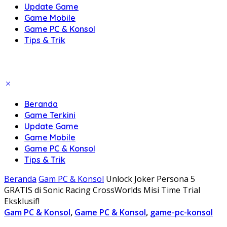
Update Game
Game Mobile
Game PC & Konsol
Tips & Trik
Beranda
Game Terkini
Update Game
Game Mobile
Game PC & Konsol
Tips & Trik
Beranda
Gam PC & Konsol
Unlock Joker Persona 5
GRATIS di Sonic Racing CrossWorlds Misi Time Trial
Eksklusif!
Gam PC & Konsol
,
Game PC & Konsol
,
game-pc-konsol