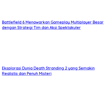
Battlefield 6 Menawarkan Gameplay Multiplayer Besar
dengan Strategi Tim dan Aksi Spektakuler
Eksplorasi Dunia Death Stranding 2 yang Semakin
Realistis dan Penuh Misteri