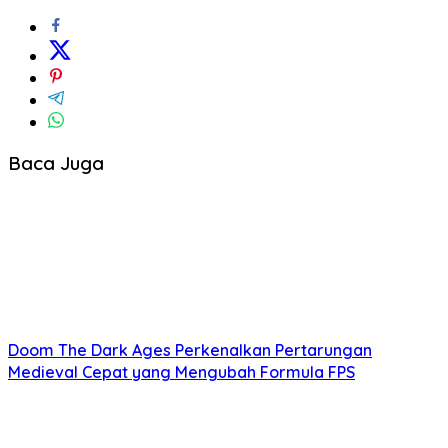
Baca Juga
Doom The Dark Ages Perkenalkan Pertarungan
Medieval Cepat yang Mengubah Formula FPS