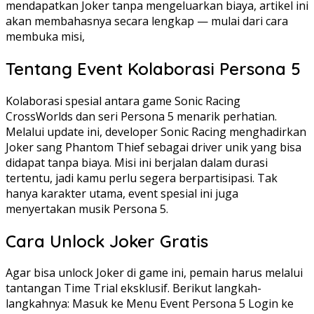
mendapatkan Joker tanpa mengeluarkan biaya, artikel ini
akan membahasnya secara lengkap — mulai dari cara
membuka misi,
Tentang Event Kolaborasi Persona 5
Kolaborasi spesial antara game Sonic Racing
CrossWorlds dan seri Persona 5 menarik perhatian.
Melalui update ini, developer Sonic Racing menghadirkan
Joker sang Phantom Thief sebagai driver unik yang bisa
didapat tanpa biaya. Misi ini berjalan dalam durasi
tertentu, jadi kamu perlu segera berpartisipasi. Tak
hanya karakter utama, event spesial ini juga
menyertakan musik Persona 5.
Cara Unlock Joker Gratis
Agar bisa unlock Joker di game ini, pemain harus melalui
tantangan Time Trial eksklusif. Berikut langkah-
langkahnya: Masuk ke Menu Event Persona 5 Login ke