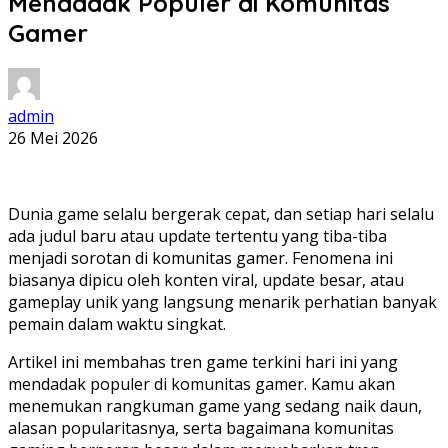
Mendadak Populer di Komunitas
Gamer
admin
26 Mei 2026
Dunia game selalu bergerak cepat, dan setiap hari selalu
ada judul baru atau update tertentu yang tiba-tiba
menjadi sorotan di komunitas gamer. Fenomena ini
biasanya dipicu oleh konten viral, update besar, atau
gameplay unik yang langsung menarik perhatian banyak
pemain dalam waktu singkat.
Artikel ini membahas tren game terkini hari ini yang
mendadak populer di komunitas gamer. Kamu akan
menemukan rangkuman game yang sedang naik daun,
alasan popularitasnya, serta bagaimana komunitas