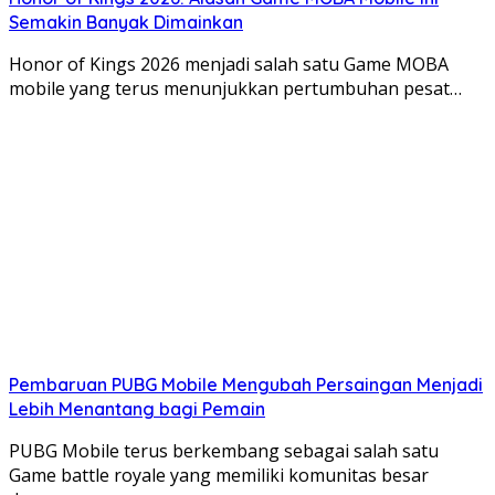
Semakin Banyak Dimainkan
Honor of Kings 2026 menjadi salah satu Game MOBA
mobile yang terus menunjukkan pertumbuhan pesat…
Pembaruan PUBG Mobile Mengubah Persaingan Menjadi
Lebih Menantang bagi Pemain
PUBG Mobile terus berkembang sebagai salah satu
Game battle royale yang memiliki komunitas besar