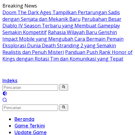
Langsung
Breaking News
ke
Doom The Dark Ages Tampilkan Pertarungan Sadis
konten
dengan Senjata dan Mekanik Baru
Perubahan Besar
Diablo IV Season Terbaru yang Membuat Gameplay
Semakin Kompetitif
Rahasia Wilayah Baru Genshin
Impact Mobile yang Mengubah Cara Bermain Pemain
Eksplorasi Dunia Death Stranding 2 yang Semakin
Realistis dan Penuh Misteri
Panduan Push Rank Honor of
Kings dengan Rotasi Tim dan Komunikasi yang Tepat
Indeks
Beranda
Game Terkini
Update Game