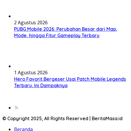
2 Agustus 2026
PUBG Mobile 2026: Perubahan Besar dari Map,
Mode, hingga Fitur Gameplay Terbaru
1 Agustus 2026
Hero Favorit Bergeser Usai Patch Mobile Legends
Terbaru, Ini Dampaknya
© Copyright 2025, All Rights Reserved | BeritaMasa.id
Beranda