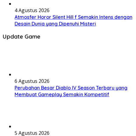
4 Agustus 2026
Atmosfer Horor Silent Hill f Semakin Intens dengan
Desain Dunia yang Dipenuhi Misteri
Update Game
6 Agustus 2026
Perubahan Besar Diablo IV Season Terbaru yang
Membuat Gameplay Semakin Kompetitif
5 Agustus 2026