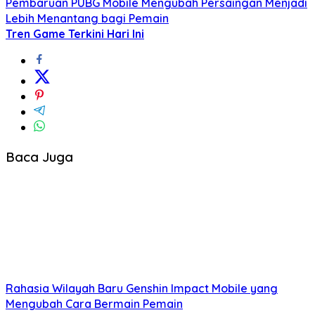
Pembaruan PUBG Mobile Mengubah Persaingan Menjadi
Lebih Menantang bagi Pemain
Tren Game Terkini Hari Ini
Baca Juga
Rahasia Wilayah Baru Genshin Impact Mobile yang
Mengubah Cara Bermain Pemain