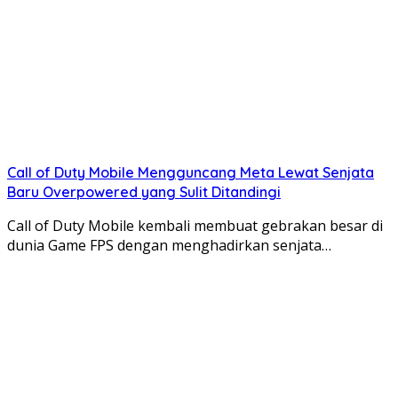
Call of Duty Mobile Mengguncang Meta Lewat Senjata
Baru Overpowered yang Sulit Ditandingi
Call of Duty Mobile kembali membuat gebrakan besar di
dunia Game FPS dengan menghadirkan senjata…