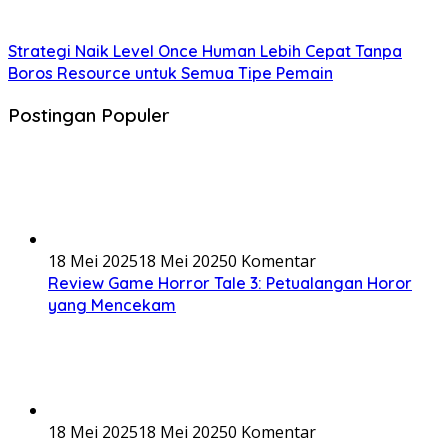
Strategi Naik Level Once Human Lebih Cepat Tanpa
Boros Resource untuk Semua Tipe Pemain
Postingan Populer
18 Mei 2025
18 Mei 2025
0 Komentar
Review Game Horror Tale 3: Petualangan Horor
yang Mencekam
18 Mei 2025
18 Mei 2025
0 Komentar