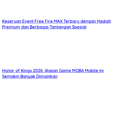
Keseruan Event Free Fire MAX Terbaru dengan Hadiah
Premium dan Berbagai Tantangan Spesial
Honor of Kings 2026: Alasan Game MOBA Mobile Ini
Semakin Banyak Dimainkan