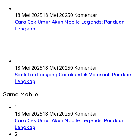
18 Mei 2025
18 Mei 2025
0 Komentar
Cara Cek Umur Akun Mobile Legends: Panduan
Lengkap
18 Mei 2025
18 Mei 2025
0 Komentar
Spek Laptop yang Cocok untuk Valorant: Panduan
Lengkap
Game Mobile
1
18 Mei 2025
18 Mei 2025
0 Komentar
Cara Cek Umur Akun Mobile Legends: Panduan
Lengkap
2