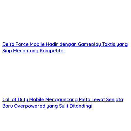
Delta Force Mobile Hadir dengan Gameplay Taktis yang
Siap Menantang Kompetitor
Call of Duty Mobile Mengguncang Meta Lewat Senjata
Baru Overpowered yang Sulit Ditandingi