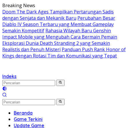
Langsung
Breaking News
ke
Doom The Dark Ages Tampilkan Pertarungan Sadis
konten
dengan Senjata dan Mekanik Baru
Perubahan Besar
Diablo IV Season Terbaru yang Membuat Gameplay
Semakin Kompetitif
Rahasia Wilayah Baru Genshin
Impact Mobile yang Mengubah Cara Bermain Pemain
Eksplorasi Dunia Death Stranding 2 yang Semakin
Realistis dan Penuh Misteri
Panduan Push Rank Honor of
Kings dengan Rotasi Tim dan Komunikasi yang Tepat
Indeks
Beranda
Game Terkini
Update Game