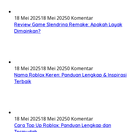
18 Mei 2025
18 Mei 2025
0 Komentar
Review Game Slendrina Remake: Apakah Layak
Dimainkan?
18 Mei 2025
18 Mei 2025
0 Komentar
Nama Roblox Keren: Panduan Lengkap & Inspirasi
Terbaik
18 Mei 2025
18 Mei 2025
0 Komentar
Cara Top Up Roblox: Panduan Lengkap dan
Termudah