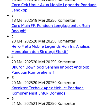
Cara Cek Umur Akun Mobile Legends: Panduan
Lengkap
2
18 Mei 2025
18 Mei 2025
0 Komentar
Cara Main FF: Panduan Lengkap untuk Raih
Booyah!
3
20 Mei 2025
20 Mei 2025
0 Komentar
Hero Meta Mobile Legends Hari Ini: Analisis
Mendalam dan Strategi Efektif
4
20 Mei 2025
20 Mei 2025
0 Komentar
Ukuran Download Genshin Impact Android:
Panduan Komprehensif
5
20 Mei 2025
20 Mei 2025
0 Komentar
Karakter Terbaik Apex Mobile: Panduan
Komprehensif untuk Dominasi
6
21 Mei 2025
21 Mei 2025
0 Komentar