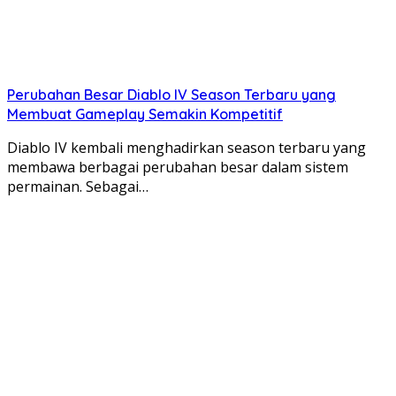
Perubahan Besar Diablo IV Season Terbaru yang
Membuat Gameplay Semakin Kompetitif
Diablo IV kembali menghadirkan season terbaru yang
membawa berbagai perubahan besar dalam sistem
permainan. Sebagai…