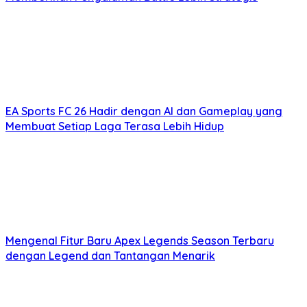
EA Sports FC 26 Hadir dengan AI dan Gameplay yang
Membuat Setiap Laga Terasa Lebih Hidup
Mengenal Fitur Baru Apex Legends Season Terbaru
dengan Legend dan Tantangan Menarik