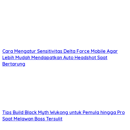
Cara Mengatur Sensitivitas Delta Force Mobile Agar
Lebih Mudah Mendapatkan Auto Headshot Saat
Bertarung
Tips Build Black Myth Wukong untuk Pemula hingga Pro
Saat Melawan Boss Tersulit