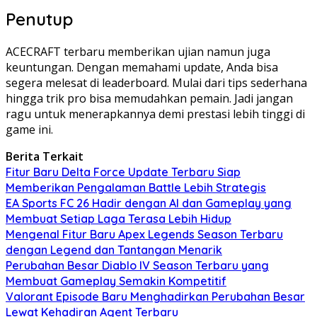
Penutup
ACECRAFT terbaru memberikan ujian namun juga
keuntungan. Dengan memahami update, Anda bisa
segera melesat di leaderboard. Mulai dari tips sederhana
hingga trik pro bisa memudahkan pemain. Jadi jangan
ragu untuk menerapkannya demi prestasi lebih tinggi di
game ini.
Berita Terkait
Fitur Baru Delta Force Update Terbaru Siap
Memberikan Pengalaman Battle Lebih Strategis
EA Sports FC 26 Hadir dengan AI dan Gameplay yang
Membuat Setiap Laga Terasa Lebih Hidup
Mengenal Fitur Baru Apex Legends Season Terbaru
dengan Legend dan Tantangan Menarik
Perubahan Besar Diablo IV Season Terbaru yang
Membuat Gameplay Semakin Kompetitif
Valorant Episode Baru Menghadirkan Perubahan Besar
Lewat Kehadiran Agent Terbaru