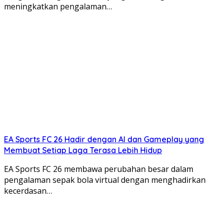
meningkatkan pengalaman…
EA Sports FC 26 Hadir dengan AI dan Gameplay yang
Membuat Setiap Laga Terasa Lebih Hidup
EA Sports FC 26 membawa perubahan besar dalam
pengalaman sepak bola virtual dengan menghadirkan
kecerdasan…