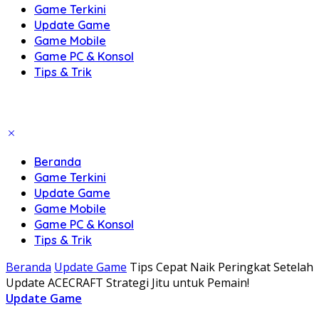
Game Terkini
Update Game
Game Mobile
Game PC & Konsol
Tips & Trik
Beranda
Game Terkini
Update Game
Game Mobile
Game PC & Konsol
Tips & Trik
Beranda
Update Game
Tips Cepat Naik Peringkat Setelah
Update ACECRAFT Strategi Jitu untuk Pemain!
Update Game