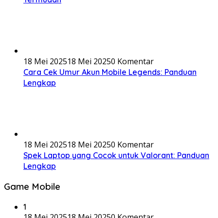
18 Mei 2025
18 Mei 2025
0 Komentar
Cara Cek Umur Akun Mobile Legends: Panduan
Lengkap
18 Mei 2025
18 Mei 2025
0 Komentar
Spek Laptop yang Cocok untuk Valorant: Panduan
Lengkap
Game Mobile
1
18 Mei 2025
18 Mei 2025
0 Komentar