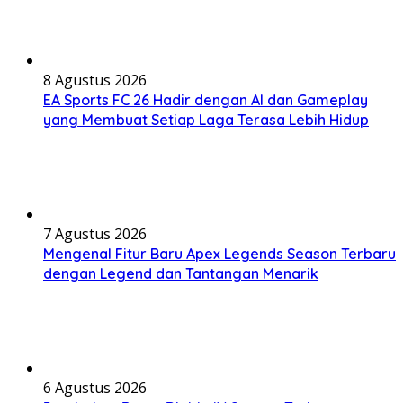
8 Agustus 2026
EA Sports FC 26 Hadir dengan AI dan Gameplay
yang Membuat Setiap Laga Terasa Lebih Hidup
7 Agustus 2026
Mengenal Fitur Baru Apex Legends Season Terbaru
dengan Legend dan Tantangan Menarik
6 Agustus 2026