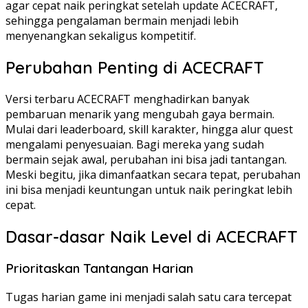
agar cepat naik peringkat setelah update ACECRAFT,
sehingga pengalaman bermain menjadi lebih
menyenangkan sekaligus kompetitif.
Perubahan Penting di ACECRAFT
Versi terbaru ACECRAFT menghadirkan banyak
pembaruan menarik yang mengubah gaya bermain.
Mulai dari leaderboard, skill karakter, hingga alur quest
mengalami penyesuaian. Bagi mereka yang sudah
bermain sejak awal, perubahan ini bisa jadi tantangan.
Meski begitu, jika dimanfaatkan secara tepat, perubahan
ini bisa menjadi keuntungan untuk naik peringkat lebih
cepat.
Dasar-dasar Naik Level di ACECRAFT
Prioritaskan Tantangan Harian
Tugas harian game ini menjadi salah satu cara tercepat