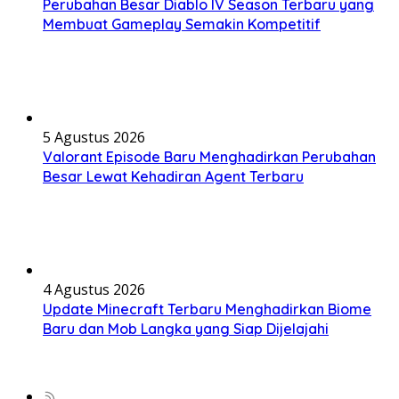
Perubahan Besar Diablo IV Season Terbaru yang
Membuat Gameplay Semakin Kompetitif
5 Agustus 2026
Valorant Episode Baru Menghadirkan Perubahan
Besar Lewat Kehadiran Agent Terbaru
4 Agustus 2026
Update Minecraft Terbaru Menghadirkan Biome
Baru dan Mob Langka yang Siap Dijelajahi