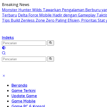
Langsung
Breaking News
ke
Monster Hunter Wilds Tawarkan Pengalaman Berburu yang
konten
Terbaru
Delta Force Mobile Hadir dengan Gameplay Takt
Tips Build Zenless Zone Zero Paling Efisien, Prioritas Stat 
Indeks
Beranda
Game Terkini
Update Game
Game Mobile
Game PC & Konsol