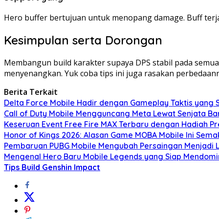
Hero buffer bertujuan untuk menopang damage. Buff ter
Kesimpulan serta Dorongan
Membangun build karakter supaya DPS stabil pada semua t
menyenangkan. Yuk coba tips ini juga rasakan perbedaann
Berita Terkait
Delta Force Mobile Hadir dengan Gameplay Taktis yang
Call of Duty Mobile Mengguncang Meta Lewat Senjata Bar
Keseruan Event Free Fire MAX Terbaru dengan Hadiah P
Honor of Kings 2026: Alasan Game MOBA Mobile Ini Sema
Pembaruan PUBG Mobile Mengubah Persaingan Menjadi 
Mengenal Hero Baru Mobile Legends yang Siap Mendomin
Tips Build Genshin Impact