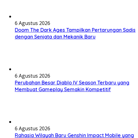
6 Agustus 2026
Doom The Dark Ages Tampilkan Pertarungan Sadis
dengan Senjata dan Mekanik Baru
6 Agustus 2026
Perubahan Besar Diablo IV Season Terbaru yang
Membuat Gameplay Semakin Kompetitif
6 Agustus 2026
Rahasia Wilayah Baru Genshin Impact Mobile yang