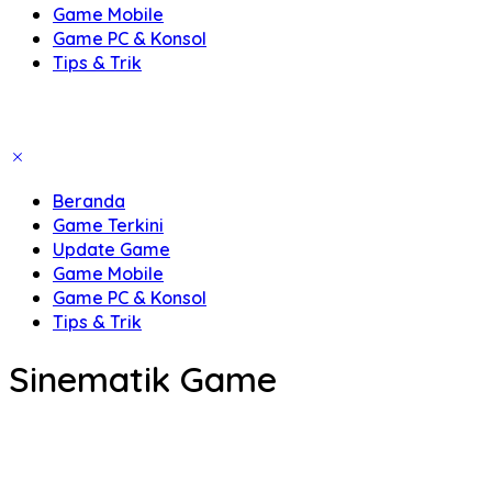
Game Mobile
Game PC & Konsol
Tips & Trik
Beranda
Game Terkini
Update Game
Game Mobile
Game PC & Konsol
Tips & Trik
Sinematik Game