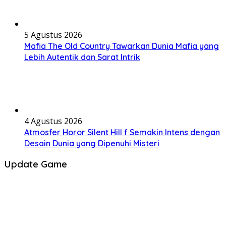
5 Agustus 2026
Mafia The Old Country Tawarkan Dunia Mafia yang
Lebih Autentik dan Sarat Intrik
4 Agustus 2026
Atmosfer Horor Silent Hill f Semakin Intens dengan
Desain Dunia yang Dipenuhi Misteri
Update Game