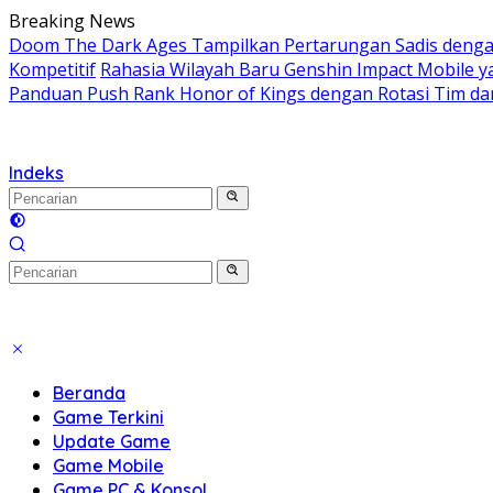
Langsung
Breaking News
ke
Doom The Dark Ages Tampilkan Pertarungan Sadis denga
konten
Kompetitif
Rahasia Wilayah Baru Genshin Impact Mobile
Panduan Push Rank Honor of Kings dengan Rotasi Tim da
Indeks
Beranda
Game Terkini
Update Game
Game Mobile
Game PC & Konsol