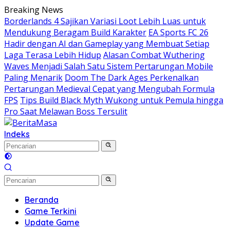
Langsung
Breaking News
ke
Borderlands 4 Sajikan Variasi Loot Lebih Luas untuk
konten
Mendukung Beragam Build Karakter
EA Sports FC 26
Hadir dengan AI dan Gameplay yang Membuat Setiap
Laga Terasa Lebih Hidup
Alasan Combat Wuthering
Waves Menjadi Salah Satu Sistem Pertarungan Mobile
Paling Menarik
Doom The Dark Ages Perkenalkan
Pertarungan Medieval Cepat yang Mengubah Formula
FPS
Tips Build Black Myth Wukong untuk Pemula hingga
Pro Saat Melawan Boss Tersulit
Indeks
Beranda
Game Terkini
Update Game