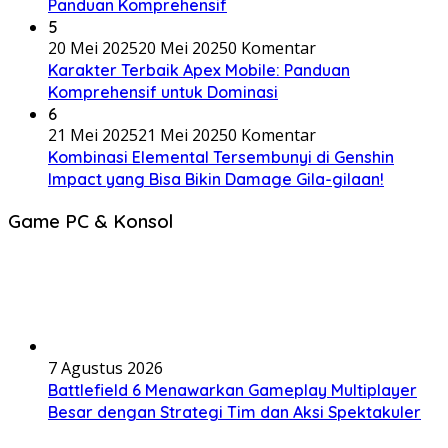
Panduan Komprehensif
5
20 Mei 2025
20 Mei 2025
0 Komentar
Karakter Terbaik Apex Mobile: Panduan
Komprehensif untuk Dominasi
6
21 Mei 2025
21 Mei 2025
0 Komentar
Kombinasi Elemental Tersembunyi di Genshin
Impact yang Bisa Bikin Damage Gila-gilaan!
Game PC & Konsol
7 Agustus 2026
Battlefield 6 Menawarkan Gameplay Multiplayer
Besar dengan Strategi Tim dan Aksi Spektakuler