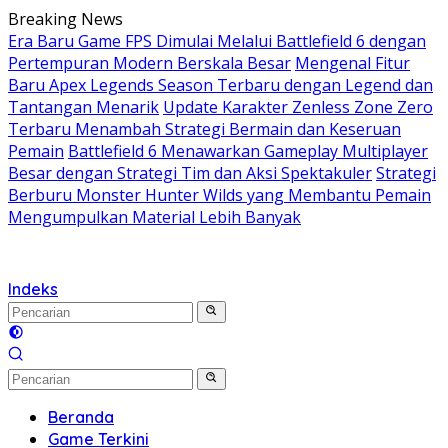
Langsung
Breaking News
ke
Era Baru Game FPS Dimulai Melalui Battlefield 6 dengan
konten
Pertempuran Modern Berskala Besar
Mengenal Fitur
Baru Apex Legends Season Terbaru dengan Legend dan
Tantangan Menarik
Update Karakter Zenless Zone Zero
Terbaru Menambah Strategi Bermain dan Keseruan
Pemain
Battlefield 6 Menawarkan Gameplay Multiplayer
Besar dengan Strategi Tim dan Aksi Spektakuler
Strategi
Berburu Monster Hunter Wilds yang Membantu Pemain
Mengumpulkan Material Lebih Banyak
Indeks
Beranda
Game Terkini