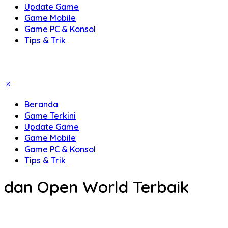
Update Game
Game Mobile
Game PC & Konsol
Tips & Trik
Beranda
Game Terkini
Update Game
Game Mobile
Game PC & Konsol
Tips & Trik
dan Open World Terbaik