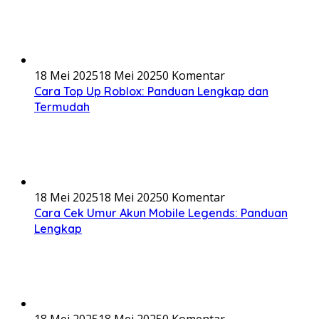
18 Mei 2025
18 Mei 2025
0 Komentar
Cara Top Up Roblox: Panduan Lengkap dan
Termudah
18 Mei 2025
18 Mei 2025
0 Komentar
Cara Cek Umur Akun Mobile Legends: Panduan
Lengkap
18 Mei 2025
18 Mei 2025
0 Komentar