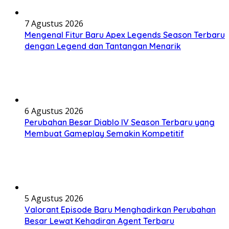
7 Agustus 2026
Mengenal Fitur Baru Apex Legends Season Terbaru
dengan Legend dan Tantangan Menarik
6 Agustus 2026
Perubahan Besar Diablo IV Season Terbaru yang
Membuat Gameplay Semakin Kompetitif
5 Agustus 2026
Valorant Episode Baru Menghadirkan Perubahan
Besar Lewat Kehadiran Agent Terbaru