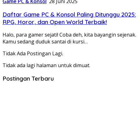
Game PC & Konsol
28 Juni 2025
Daftar Game PC & Konsol Paling Ditunggu 2025:
RPG, Horor, dan Open World Terbaik!
Halo, para gamer sejati! Coba deh, kita bayangin sejenak.
Kamu sedang duduk santai di kursi…
Tidak Ada Postingan Lagi.
Tidak ada lagi halaman untuk dimuat.
Postingan Terbaru