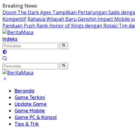
Langsung
Breaking News
ke
Doom The Dark Ages Tampilkan Pertarungan Sadis denga
konten
Kompetitif
Rahasia Wilayah Baru Genshin Impact Mobile
Panduan Push Rank Honor of Kings dengan Rotasi Tim da
Indeks
Beranda
Game Terkini
Update Game
Game Mobile
Game PC & Konsol
Tips & Trik