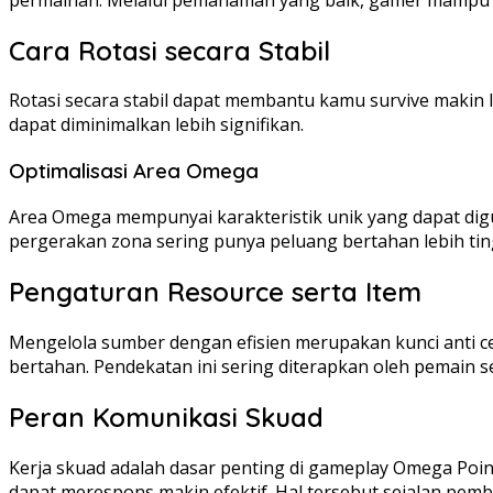
Cara Rotasi secara Stabil
Rotasi secara stabil dapat membantu kamu survive makin 
dapat diminimalkan lebih signifikan.
Optimalisasi Area Omega
Area Omega mempunyai karakteristik unik yang dapat di
pergerakan zona sering punya peluang bertahan lebih tin
Pengaturan Resource serta Item
Mengelola sumber dengan efisien merupakan kunci anti c
bertahan. Pendekatan ini sering diterapkan oleh pemain s
Peran Komunikasi Skuad
Kerja skuad adalah dasar penting di gameplay Omega Poin
dapat merespons makin efektif. Hal tersebut sejalan pem