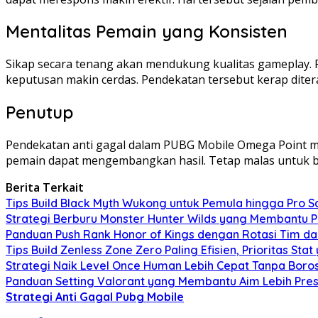
Mentalitas Pemain yang Konsisten
Sikap secara tenang akan mendukung kualitas gameplay. 
keputusan makin cerdas. Pendekatan tersebut kerap diter
Penutup
Pendekatan anti gagal dalam PUBG Mobile Omega Point me
pemain dapat mengembangkan hasil. Tetap malas untuk be
Berita Terkait
Tips Build Black Myth Wukong untuk Pemula hingga Pro S
Strategi Berburu Monster Hunter Wilds yang Membantu 
Panduan Push Rank Honor of Kings dengan Rotasi Tim d
Tips Build Zenless Zone Zero Paling Efisien, Prioritas Stat
Strategi Naik Level Once Human Lebih Cepat Tanpa Bor
Panduan Setting Valorant yang Membantu Aim Lebih Presis
Strategi Anti Gagal Pubg Mobile