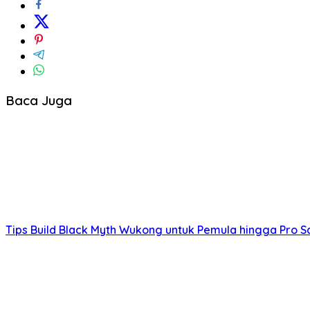
Baca Juga
Tips Build Black Myth Wukong untuk Pemula hingga Pro S