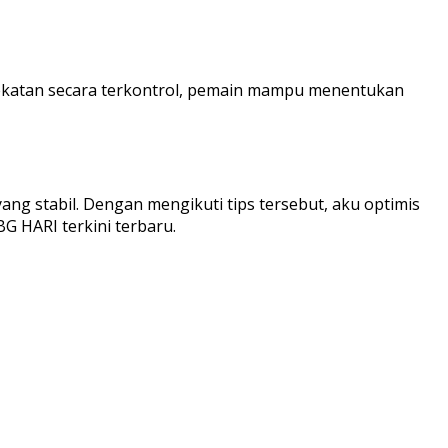
dekatan secara terkontrol, pemain mampu menentukan
g stabil. Dengan mengikuti tips tersebut, aku optimis
 HARI terkini terbaru.