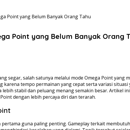
ega Point yang Belum Banyak Orang Tahu
mega Point yang Belum Banyak Orang 
 segar, salah satunya melalui mode Omega Point yang menu
rena tempo permainan yang cepat serta variasi situasi yan
a lebih stabil dan peluang menang semakin besar. Artikel 
t dengan lebih percaya diri dan terarah.
int
pertama guna paling penting. Gameplay terkait membutuh
nghindari kesalahan yang dialami. Topik tersebut sejalan