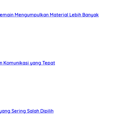
Pemain Mengumpulkan Material Lebih Banyak
an Komunikasi yang Tepat
 yang Sering Salah Dipilih