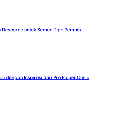
os Resource untuk Semua Tipe Pemain
i dengan Inspirasi dari Pro Player Dunia