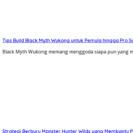
Tips Build Black Myth Wukong untuk Pemula hingga Pro S
Black Myth Wukong memang menggoda siapa pun yang men
Strategi Berburu Monster Hunter Wilds yang Membantu 