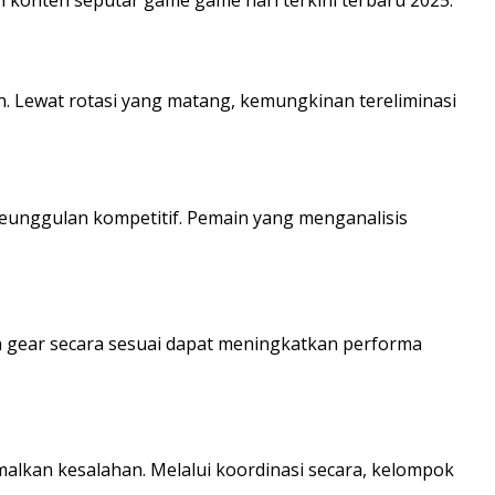
n. Lewat rotasi yang matang, kemungkinan tereliminasi
eunggulan kompetitif. Pemain yang menganalisis
 gear secara sesuai dapat meningkatkan performa
alkan kesalahan. Melalui koordinasi secara, kelompok