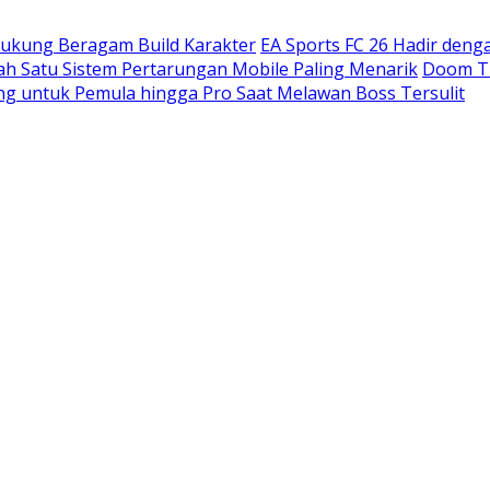
ndukung Beragam Build Karakter
EA Sports FC 26 Hadir den
h Satu Sistem Pertarungan Mobile Paling Menarik
Doom Th
ng untuk Pemula hingga Pro Saat Melawan Boss Tersulit