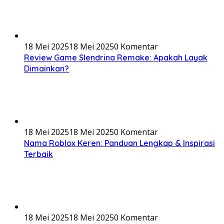
18 Mei 2025
18 Mei 2025
0 Komentar
Review Game Slendrina Remake: Apakah Layak
Dimainkan?
18 Mei 2025
18 Mei 2025
0 Komentar
Nama Roblox Keren: Panduan Lengkap & Inspirasi
Terbaik
18 Mei 2025
18 Mei 2025
0 Komentar