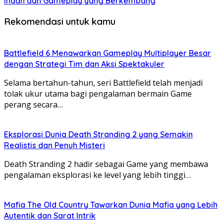
Indah dan Gameplay yang Berkembang
Baca Review dan Lihat Gameplay:
Sebelum
membeli, luangkan waktu untuk membaca review
Rekomendasi untuk kamu
dari pemain lain dan menonton video gameplay. Hal
ini akan membantu Anda untuk mengetahui apakah
game tersebut sesuai dengan selera Anda dan
Battlefield 6 Menawarkan Gameplay Multiplayer Besar
apakah dapat berjalan dengan baik di PC Anda.
dengan Strategi Tim dan Aksi Spektakuler
Manfaatkan Fitur Setting Grafis:
Kebanyakan
Selama bertahun-tahun, seri Battlefield telah menjadi
game memungkinkan Anda untuk menyesuaikan
tolak ukur utama bagi pengalaman bermain Game
setting grafis. Jika PC Anda memiliki spesifikasi
perang secara…
rendah, atur setting grafis ke level rendah untuk
meningkatkan performa game.
Pertimbangkan Genre:
Beberapa genre game,
Eksplorasi Dunia Death Stranding 2 yang Semakin
seperti puzzle dan strategi, cenderung lebih ringan
Realistis dan Penuh Misteri
daripada genre lain seperti RPG dan FPS yang
seringkali membutuhkan spesifikasi tinggi.
Death Stranding 2 hadir sebagai Game yang membawa
Cari Game Indie:
Game indie seringkali
pengalaman eksplorasi ke level yang lebih tinggi…
menawarkan pengalaman bermain yang menarik
dengan spesifikasi yang lebih rendah dibandingkan
game AAA.
Mafia The Old Country Tawarkan Dunia Mafia yang Lebih
Autentik dan Sarat Intrik