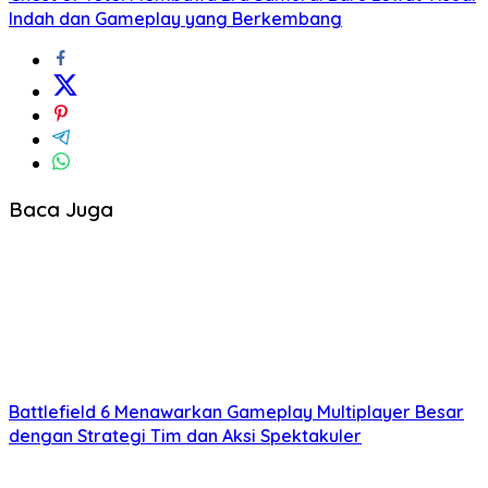
Indah dan Gameplay yang Berkembang
rendah.
Game Strategi (Strategy)
Pecinta strategi tak perlu khawatir, banyak
game PC
ringan tapi keren
bergenre strategi yang bisa
dinikmati tanpa membutuhkan PC kelas atas. Game
strategi seringkali lebih fokus pada gameplay dan
Baca Juga
strategi daripada grafis yang super detail. Beberapa
game indie mungkin menawarkan alternatif yang
menarik dengan gameplay yang kompleks dan tetap
ringan dijalankan.
Game RPG (Role-Playing Game)
Game PC ringan tapi keren
bergenre RPG juga
tersedia. Carilah game RPG dengan sistem
Battlefield 6 Menawarkan Gameplay Multiplayer Besar
pertarungan yang sederhana namun tetap
dengan Strategi Tim dan Aksi Spektakuler
menantang. Beberapa game indie mungkin
menawarkan cerita yang mendalam dan sistem