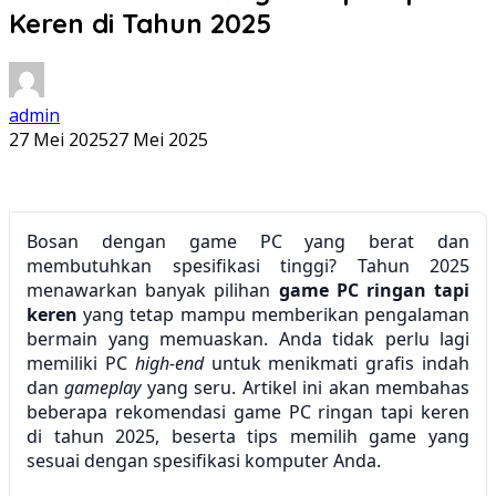
Keren di Tahun 2025
admin
27 Mei 2025
27 Mei 2025
Bosan dengan game PC yang berat dan
membutuhkan spesifikasi tinggi? Tahun 2025
menawarkan banyak pilihan
game PC ringan tapi
keren
yang tetap mampu memberikan pengalaman
bermain yang memuaskan. Anda tidak perlu lagi
memiliki PC
high-end
untuk menikmati grafis indah
dan
gameplay
yang seru. Artikel ini akan membahas
beberapa rekomendasi game PC ringan tapi keren
di tahun 2025, beserta tips memilih game yang
sesuai dengan spesifikasi komputer Anda.