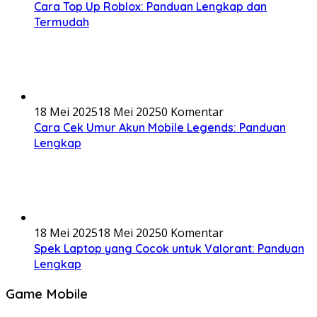
Cara Top Up Roblox: Panduan Lengkap dan
Termudah
18 Mei 2025
18 Mei 2025
0 Komentar
Cara Cek Umur Akun Mobile Legends: Panduan
Lengkap
18 Mei 2025
18 Mei 2025
0 Komentar
Spek Laptop yang Cocok untuk Valorant: Panduan
Lengkap
Game Mobile