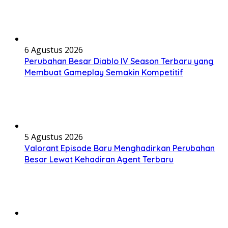
6 Agustus 2026
Perubahan Besar Diablo IV Season Terbaru yang
Membuat Gameplay Semakin Kompetitif
5 Agustus 2026
Valorant Episode Baru Menghadirkan Perubahan
Besar Lewat Kehadiran Agent Terbaru
4 Agustus 2026