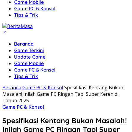
Game Mobile
Game PC & Konsol
Tips & Trik
Beranda
Game Terkini
Update Game
Game Mobile
Game PC & Konsol
Tips & Trik
Beranda
Game PC & Konsol
Spesifikasi Kentang Bukan
Masalah! Inilah Game PC Ringan Tapi Super Keren di
Tahun 2025
Game PC & Konsol
Spesifikasi Kentang Bukan Masalah!
Inilah Game PC Ringan Tapi Super