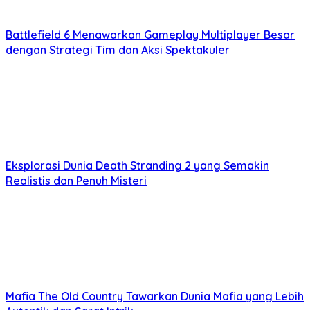
Battlefield 6 Menawarkan Gameplay Multiplayer Besar
dengan Strategi Tim dan Aksi Spektakuler
Eksplorasi Dunia Death Stranding 2 yang Semakin
Realistis dan Penuh Misteri
Mafia The Old Country Tawarkan Dunia Mafia yang Lebih