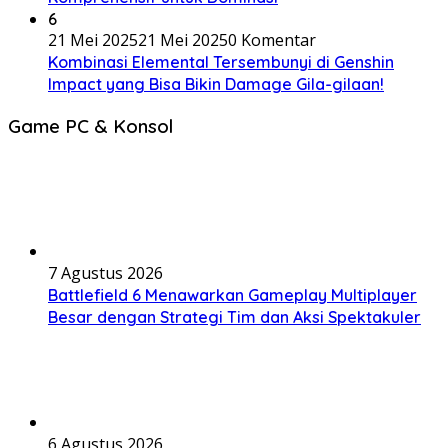
6
21 Mei 2025
21 Mei 2025
0 Komentar
Kombinasi Elemental Tersembunyi di Genshin
Impact yang Bisa Bikin Damage Gila-gilaan!
Game PC & Konsol
7 Agustus 2026
Battlefield 6 Menawarkan Gameplay Multiplayer
Besar dengan Strategi Tim dan Aksi Spektakuler
6 Agustus 2026