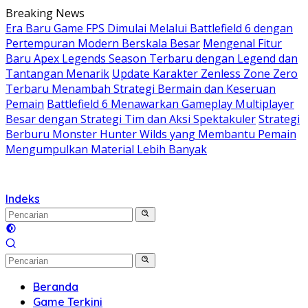
Langsung
Breaking News
ke
Era Baru Game FPS Dimulai Melalui Battlefield 6 dengan
konten
Pertempuran Modern Berskala Besar
Mengenal Fitur
Baru Apex Legends Season Terbaru dengan Legend dan
Tantangan Menarik
Update Karakter Zenless Zone Zero
Terbaru Menambah Strategi Bermain dan Keseruan
Pemain
Battlefield 6 Menawarkan Gameplay Multiplayer
Besar dengan Strategi Tim dan Aksi Spektakuler
Strategi
Berburu Monster Hunter Wilds yang Membantu Pemain
Mengumpulkan Material Lebih Banyak
Indeks
Beranda
Game Terkini