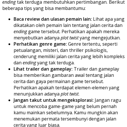
ending
tak terduga membutuhkan pertimbangan. Berikut
beberapa tips yang bisa membantumu:
Baca review dan ulasan pemain lain:
Lihat apa yang
dikatakan oleh pemain lain tentang jalan cerita dan
ending
game tersebut. Perhatikan apakah mereka
menyebutkan adanya
plot twist
yang mengejutkan.
Perhatikan genre game:
Genre tertentu, seperti
petualangan, misteri, dan thriller psikologis,
cenderung memiliki jalan cerita yang lebih kompleks
dan
ending
yang tak terduga.
Lihat trailer dan gameplay:
Trailer dan gameplay
bisa memberikan gambaran awal tentang jalan
cerita dan gaya permainan game tersebut.
Perhatikan apakah terdapat elemen-elemen yang
menunjukkan adanya
plot twist
.
Jangan takut untuk mengeksplorasi:
Jangan ragu
untuk mencoba game-game yang belum pernah
kamu mainkan sebelumnya. Kamu mungkin akan
menemukan permata tersembunyi dengan jalan
cerita yang luar biasa.