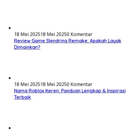
18 Mei 2025
18 Mei 2025
0 Komentar
Review Game Slendrina Remake: Apakah Layak
Dimainkan?
18 Mei 2025
18 Mei 2025
0 Komentar
Nama Roblox Keren: Panduan Lengkap & Inspirasi
Terbaik