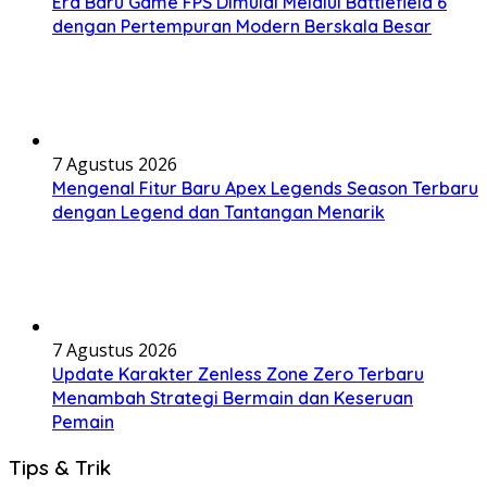
Era Baru Game FPS Dimulai Melalui Battlefield 6
dengan Pertempuran Modern Berskala Besar
7 Agustus 2026
Mengenal Fitur Baru Apex Legends Season Terbaru
dengan Legend dan Tantangan Menarik
7 Agustus 2026
Update Karakter Zenless Zone Zero Terbaru
Menambah Strategi Bermain dan Keseruan
Pemain
Tips & Trik