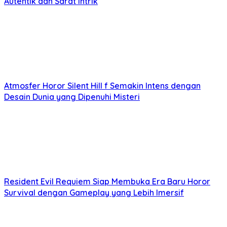
Autentik dan Sarat Intrik
Atmosfer Horor Silent Hill f Semakin Intens dengan
Desain Dunia yang Dipenuhi Misteri
Resident Evil Requiem Siap Membuka Era Baru Horor
Survival dengan Gameplay yang Lebih Imersif