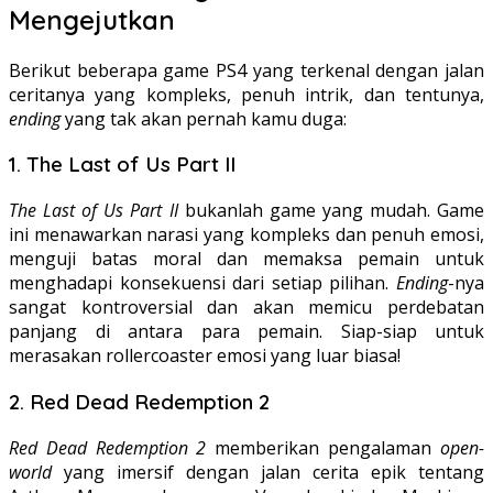
Mengejutkan
Berikut beberapa game PS4 yang terkenal dengan jalan
ceritanya yang kompleks, penuh intrik, dan tentunya,
ending
yang tak akan pernah kamu duga:
1. The Last of Us Part II
The Last of Us Part II
bukanlah game yang mudah. Game
ini menawarkan narasi yang kompleks dan penuh emosi,
menguji batas moral dan memaksa pemain untuk
menghadapi konsekuensi dari setiap pilihan.
Ending
-nya
sangat kontroversial dan akan memicu perdebatan
panjang di antara para pemain. Siap-siap untuk
merasakan rollercoaster emosi yang luar biasa!
2. Red Dead Redemption 2
Red Dead Redemption 2
memberikan pengalaman
open-
world
yang imersif dengan jalan cerita epik tentang