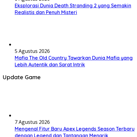
Eksplorasi Dunia Death Stranding 2 yang Semakin
Realistis dan Penuh Misteri
5 Agustus 2026
Mafia The Old Country Tawarkan Dunia Mafia yang
Lebih Autentik dan Sarat Intrik
Update Game
7 Agustus 2026
Mengenal Fitur Baru Apex Legends Season Terbaru
dengan Legend dan Tantangan Menarik