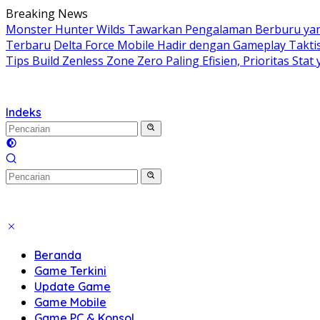
Langsung
Breaking News
ke
Monster Hunter Wilds Tawarkan Pengalaman Berburu yang
konten
Terbaru
Delta Force Mobile Hadir dengan Gameplay Takt
Tips Build Zenless Zone Zero Paling Efisien, Prioritas Stat 
Indeks
Beranda
Game Terkini
Update Game
Game Mobile
Game PC & Konsol