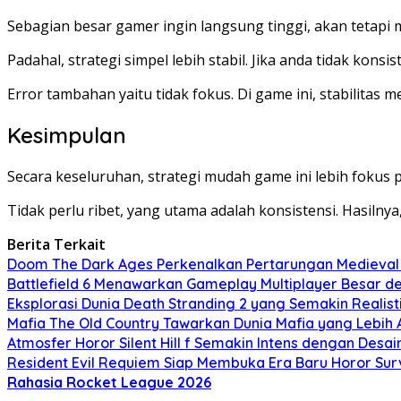
Sebagian besar gamer ingin langsung tinggi, akan tetap
Padahal, strategi simpel lebih stabil. Jika anda tidak konsi
Error tambahan yaitu tidak fokus. Di game ini, stabilitas 
Kesimpulan
Secara keseluruhan, strategi mudah game ini lebih fokus p
Tidak perlu ribet, yang utama adalah konsistensi. Hasilny
Berita Terkait
Doom The Dark Ages Perkenalkan Pertarungan Medieval
Battlefield 6 Menawarkan Gameplay Multiplayer Besar de
Eksplorasi Dunia Death Stranding 2 yang Semakin Realisti
Mafia The Old Country Tawarkan Dunia Mafia yang Lebih Au
Atmosfer Horor Silent Hill f Semakin Intens dengan Desai
Resident Evil Requiem Siap Membuka Era Baru Horor Sur
Rahasia Rocket League 2026