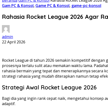
Beranda
Gam PC & Konsol
Rahasia Rocket League 2026 Ag
Gam PC & Konsol
,
Game PC & Konsol
,
game-pc-konsol
Rahasia Rocket League 2026 Agar Ra
admin
22 April 2026
Rocket League di tahun 2026 semakin kompetitif dengan g
prosesnya terlalu sulit atau memakan waktu lama. Padaha
rahasia bermain yang tepat dan menerapkannya secara ko
strategi rahasia yang mudah diterapkan namun tetap efek
Strategi Awal Rocket League 2026
Bagi dia yang ingin rank cepat naik, mengetahui konsep 
adaptif.