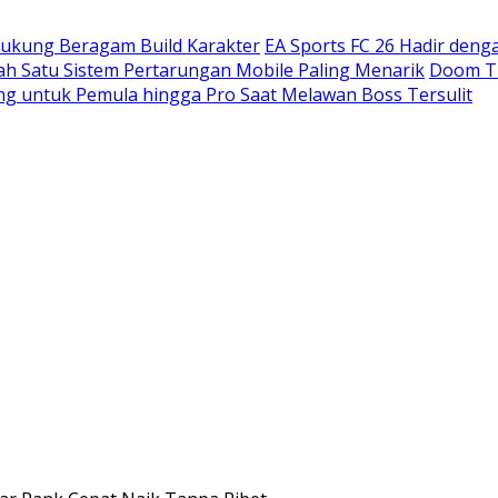
ndukung Beragam Build Karakter
EA Sports FC 26 Hadir den
h Satu Sistem Pertarungan Mobile Paling Menarik
Doom Th
ng untuk Pemula hingga Pro Saat Melawan Boss Tersulit