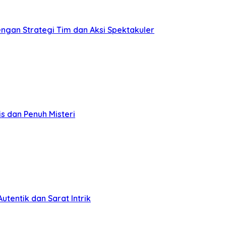
ngan Strategi Tim dan Aksi Spektakuler
s dan Penuh Misteri
tentik dan Sarat Intrik