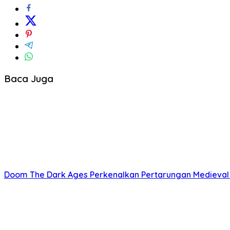
Baca Juga
Doom The Dark Ages Perkenalkan Pertarungan Medieval