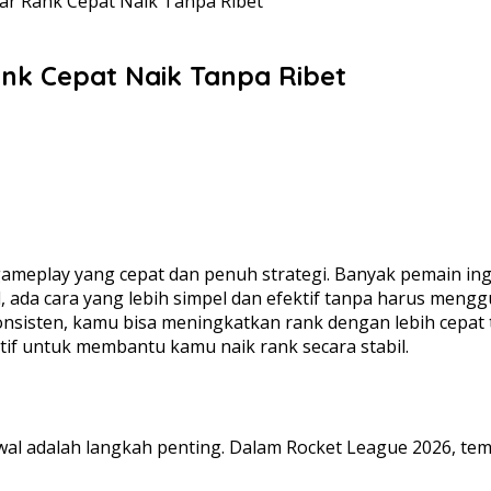
ar Rank Cepat Naik Tanpa Ribet
nk Cepat Naik Tanpa Ribet
ameplay yang cepat dan penuh strategi. Banyak pemain ing
l, ada cara yang lebih simpel dan efektif tanpa harus men
nsisten, kamu bisa meningkatkan rank dengan lebih cepat 
tif untuk membantu kamu naik rank secara stabil.
awal adalah langkah penting. Dalam Rocket League 2026, te