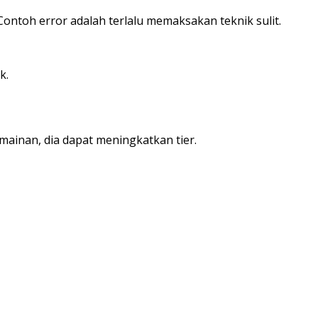
ntoh error adalah terlalu memaksakan teknik sulit.
k.
rmainan, dia dapat meningkatkan tier.