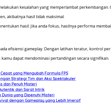
i melakukan kesalahan yang memperlambat perkembangan. Co
sten, akibatnya hasil tidak maksimal.
menentukan hasil. Jika anda fokus, hasilnya performa membai
ada efisiensi gameplay. Dengan latihan teratur, kontrol pe
a, kamu dapat mendominasi pertandingan secara signifikan.
 Cepat yang Mengubah Formula FPS
ngan Strategi Tim dan Aksi Spektakuler
s dan Penuh Misteri
tentik dan Sarat Intrik
n Dunia yang Dipenuhi Misteri
vival dengan Gameplay yang Lebih Imersif