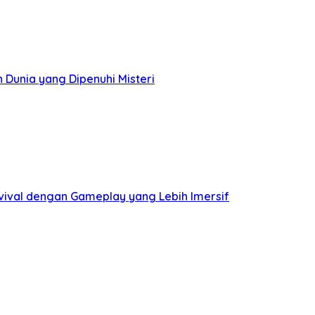
n Dunia yang Dipenuhi Misteri
vival dengan Gameplay yang Lebih Imersif