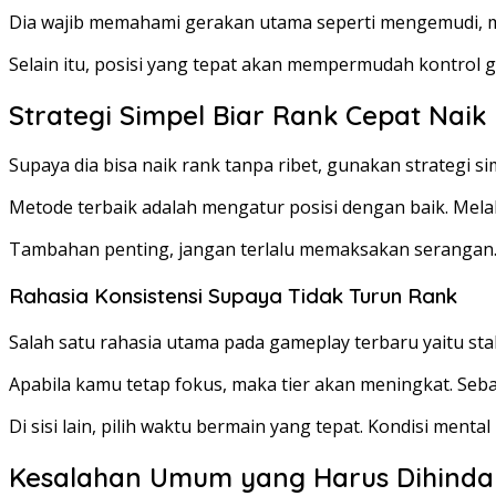
Dia wajib memahami gerakan utama seperti mengemudi, mel
Selain itu, posisi yang tepat akan mempermudah kontrol ga
Strategi Simpel Biar Rank Cepat Naik
Supaya dia bisa naik rank tanpa ribet, gunakan strategi s
Metode terbaik adalah mengatur posisi dengan baik. Melal
Tambahan penting, jangan terlalu memaksakan serangan. 
Rahasia Konsistensi Supaya Tidak Turun Rank
Salah satu rahasia utama pada gameplay terbaru yaitu stab
Apabila kamu tetap fokus, maka tier akan meningkat. Seba
Di sisi lain, pilih waktu bermain yang tepat. Kondisi men
Kesalahan Umum yang Harus Dihinda