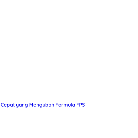
 Cepat yang Mengubah Formula FPS