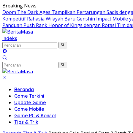
Langsung
Breaking News
ke
Doom The Dark Ages Tampilkan Pertarungan Sadis denga
konten
Kompetitif
Rahasia Wilayah Baru Genshin Impact Mobile
Panduan Push Rank Honor of Kings dengan Rotasi Tim da
Indeks
Beranda
Game Terkini
Update Game
Game Mobile
Game PC & Konsol
Tips & Trik