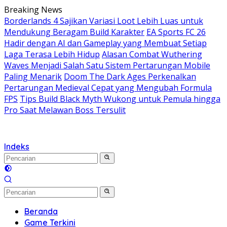
Langsung
Breaking News
ke
Borderlands 4 Sajikan Variasi Loot Lebih Luas untuk
konten
Mendukung Beragam Build Karakter
EA Sports FC 26
Hadir dengan AI dan Gameplay yang Membuat Setiap
Laga Terasa Lebih Hidup
Alasan Combat Wuthering
Waves Menjadi Salah Satu Sistem Pertarungan Mobile
Paling Menarik
Doom The Dark Ages Perkenalkan
Pertarungan Medieval Cepat yang Mengubah Formula
FPS
Tips Build Black Myth Wukong untuk Pemula hingga
Pro Saat Melawan Boss Tersulit
Indeks
Beranda
Game Terkini