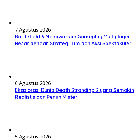
7 Agustus 2026
Battlefield 6 Menawarkan Gameplay Multiplayer
Besar dengan Strategi Tim dan Aksi Spektakuler
6 Agustus 2026
Eksplorasi Dunia Death Stranding 2 yang Semakin
Realistis dan Penuh Misteri
5 Agustus 2026