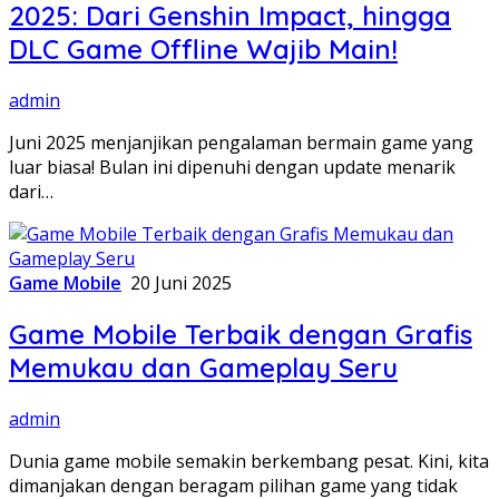
2025: Dari Genshin Impact, hingga
DLC Game Offline Wajib Main!
admin
Juni 2025 menjanjikan pengalaman bermain game yang
luar biasa! Bulan ini dipenuhi dengan update menarik
dari…
Game Mobile
20 Juni 2025
Game Mobile Terbaik dengan Grafis
Memukau dan Gameplay Seru
admin
Dunia game mobile semakin berkembang pesat. Kini, kita
dimanjakan dengan beragam pilihan game yang tidak