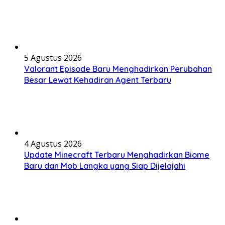
5 Agustus 2026
Valorant Episode Baru Menghadirkan Perubahan
Besar Lewat Kehadiran Agent Terbaru
4 Agustus 2026
Update Minecraft Terbaru Menghadirkan Biome
Baru dan Mob Langka yang Siap Dijelajahi