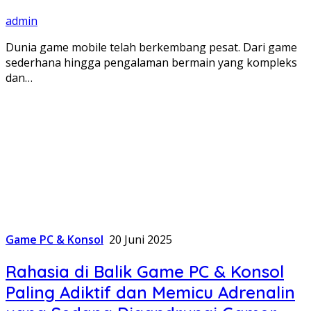
admin
Dunia game mobile telah berkembang pesat. Dari game
sederhana hingga pengalaman bermain yang kompleks
dan…
Game PC & Konsol
20 Juni 2025
Rahasia di Balik Game PC & Konsol
Paling Adiktif dan Memicu Adrenalin