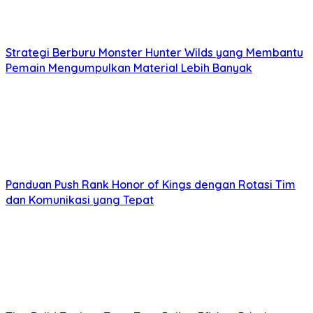
Strategi Berburu Monster Hunter Wilds yang Membantu
Pemain Mengumpulkan Material Lebih Banyak
Panduan Push Rank Honor of Kings dengan Rotasi Tim
dan Komunikasi yang Tepat