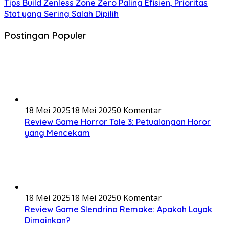
Tips Build Zenless Zone Zero Paling Efisien, Prioritas
Stat yang Sering Salah Dipilih
Postingan Populer
18 Mei 2025
18 Mei 2025
0 Komentar
Review Game Horror Tale 3: Petualangan Horor
yang Mencekam
18 Mei 2025
18 Mei 2025
0 Komentar
Review Game Slendrina Remake: Apakah Layak
Dimainkan?