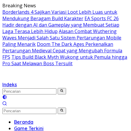
Langsung
Breaking News
ke
Borderlands 4 Sajikan Variasi Loot Lebih Luas untuk
konten
Mendukung Beragam Build Karakter
EA Sports FC 26
Hadir dengan AI dan Gameplay yang Membuat Setiap
Laga Terasa Lebih Hidup
Alasan Combat Wuthering
Waves Menjadi Salah Satu Sistem Pertarungan Mobile
Paling Menarik
Doom The Dark Ages Perkenalkan
Pertarungan Medieval Cepat yang Mengubah Formula
FPS
Tips Build Black Myth Wukong untuk Pemula hingga
Pro Saat Melawan Boss Tersulit
Indeks
Beranda
Game Terkini