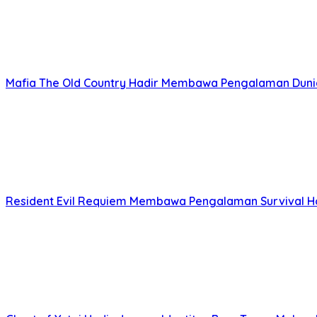
Mafia The Old Country Hadir Membawa Pengalaman Dunia
Resident Evil Requiem Membawa Pengalaman Survival Hor