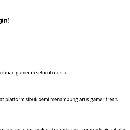
in!
ibuan gamer di seluruh dunia.
uat platform sibuk demi menampung arus gamer fresh.
uaian unit yang makin strategis, serta upgrade visual plus