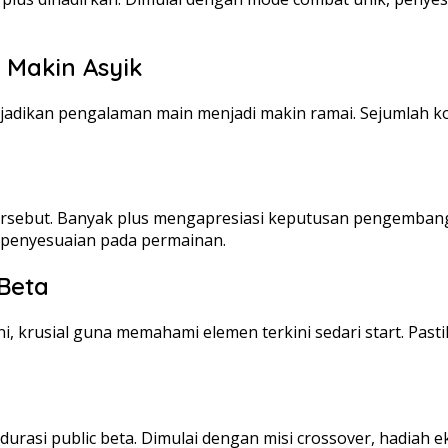
 Makin Asyik
dikan pengalaman main menjadi makin ramai. Sejumlah kon
tersebut. Banyak plus mengapresiasi keputusan pengemban
 penyesuaian pada permainan.
 Beta
, krusial guna memahami elemen terkini sedari start. Pasti
asi public beta. Dimulai dengan misi crossover, hadiah ek