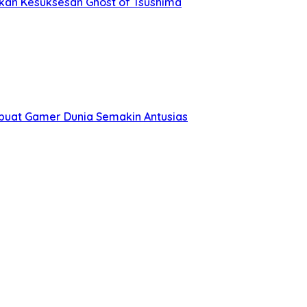
akan Kesuksesan Ghost of Tsushima
uat Gamer Dunia Semakin Antusias