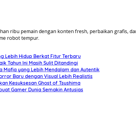
han ribu pemain dengan konten fresh, perbaikan grafis, d
ame robot tempur.
 Lebih Hidup Berkat Fitur Terbaru
 Tahun Ini Masih Sulit Ditandingi
 Mafia yang Lebih Mendalam dan Autentik
ror Baru dengan Visual Lebih Realistis
akan Kesuksesan Ghost of Tsushima
uat Gamer Dunia Semakin Antusias