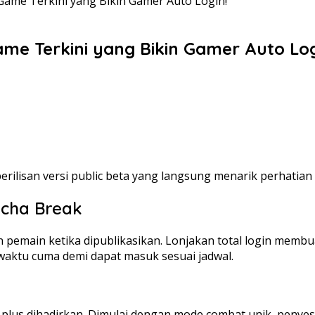
Game Terkini yang Bikin Gamer Auto Login!
me Terkini yang Bikin Gamer Auto Log
isan versi public beta yang langsung menarik perhatian r
cha Break
 pemain ketika dipublikasikan. Lonjakan total login memb
aktu cuma demi dapat masuk sesuai jadwal.
ru plus dihadirkan. Dimulai dengan mode combat unik, penyes