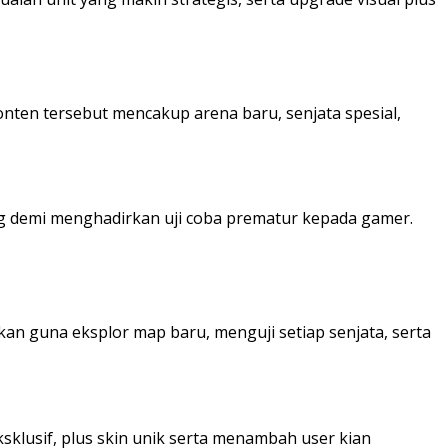
ten tersebut mencakup arena baru, senjata spesial,
g demi menghadirkan uji coba prematur kepada gamer.
kan guna eksplor map baru, menguji setiap senjata, serta
sklusif, plus skin unik serta menambah user kian