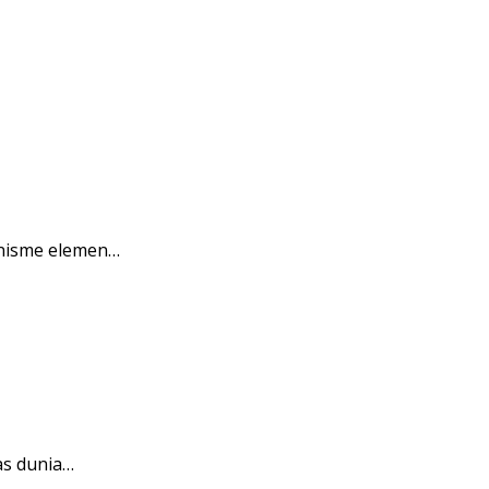
anisme elemen…
as dunia…