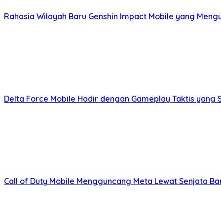
Rahasia Wilayah Baru Genshin Impact Mobile yang Meng
Delta Force Mobile Hadir dengan Gameplay Taktis yang
Call of Duty Mobile Mengguncang Meta Lewat Senjata Bar