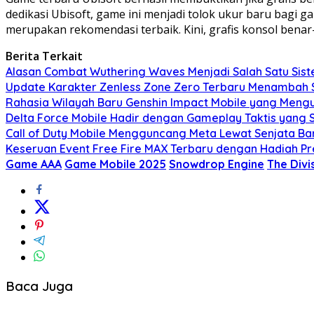
dedikasi Ubisoft, game ini menjadi tolok ukur baru bagi 
merupakan rekomendasi terbaik. Kini, grafis konsol benar
Berita Terkait
Alasan Combat Wuthering Waves Menjadi Salah Satu Sist
Update Karakter Zenless Zone Zero Terbaru Menambah 
Rahasia Wilayah Baru Genshin Impact Mobile yang Meng
Delta Force Mobile Hadir dengan Gameplay Taktis yang
Call of Duty Mobile Mengguncang Meta Lewat Senjata Bar
Keseruan Event Free Fire MAX Terbaru dengan Hadiah P
Game AAA
Game Mobile 2025
Snowdrop Engine
The Divi
Baca Juga