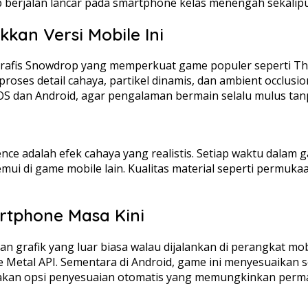
p berjalan lancar pada smartphone kelas menengah sekalip
kan Versi Mobile Ini
fis Snowdrop yang memperkuat game populer seperti The Di
es detail cahaya, partikel dinamis, dan ambient occlusion 
iOS dan Android, agar pengalaman bermain selalu mulus tan
ence adalah efek cahaya yang realistis. Setiap waktu dala
itemui di game mobile lain. Kualitas material seperti permuk
rtphone Masa Kini
an grafik yang luar biasa walau dijalankan di perangkat m
le Metal API. Sementara di Android, game ini menyesuaikan 
kan opsi penyesuaian otomatis yang memungkinkan permai