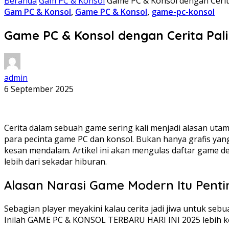
Beranda
Gam PC & Konsol
Game PC & Konsol dengan Ceri
Gam PC & Konsol
,
Game PC & Konsol
,
game-pc-konsol
Game PC & Konsol dengan Cerita Pa
admin
6 September 2025
Cerita dalam sebuah game sering kali menjadi alasan ut
para pecinta game PC dan konsol. Bukan hanya grafis y
kesan mendalam. Artikel ini akan mengulas daftar game d
lebih dari sekadar hiburan.
Alasan Narasi Game Modern Itu Penti
Sebagian player meyakini kalau cerita jadi jiwa untuk seb
Inilah GAME PC & KONSOL TERBARU HARI INI 2025 lebih ko