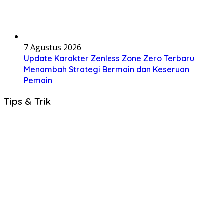
7 Agustus 2026
Update Karakter Zenless Zone Zero Terbaru
Menambah Strategi Bermain dan Keseruan
Pemain
Tips & Trik