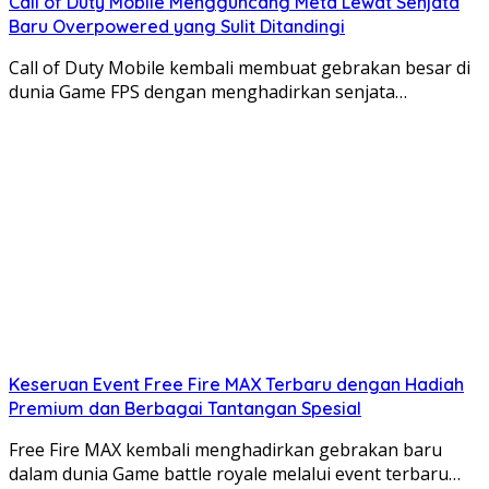
Call of Duty Mobile Mengguncang Meta Lewat Senjata
Baru Overpowered yang Sulit Ditandingi
Call of Duty Mobile kembali membuat gebrakan besar di
dunia Game FPS dengan menghadirkan senjata…
Keseruan Event Free Fire MAX Terbaru dengan Hadiah
Premium dan Berbagai Tantangan Spesial
Free Fire MAX kembali menghadirkan gebrakan baru
dalam dunia Game battle royale melalui event terbaru…