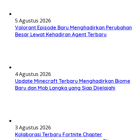
5 Agustus 2026
Valorant Episode Baru Menghadirkan Perubahan
Besar Lewat Kehadiran Agent Terbaru
4 Agustus 2026
Update Minecraft Terbaru Menghadirkan Biome
Baru dan Mob Langka yang Siap Dijelajahi
3 Agustus 2026
Kolaborasi Terbaru Fortnite Chapter