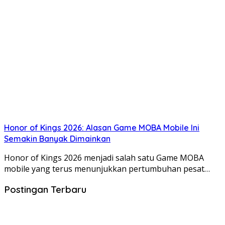
Honor of Kings 2026: Alasan Game MOBA Mobile Ini
Semakin Banyak Dimainkan
Honor of Kings 2026 menjadi salah satu Game MOBA
mobile yang terus menunjukkan pertumbuhan pesat…
Postingan Terbaru