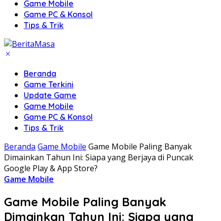
Game Mobile
Game PC & Konsol
Tips & Trik
Beranda
Game Terkini
Update Game
Game Mobile
Game PC & Konsol
Tips & Trik
Beranda
Game Mobile
Game Mobile Paling Banyak
Dimainkan Tahun Ini: Siapa yang Berjaya di Puncak
Google Play & App Store?
Game Mobile
Game Mobile Paling Banyak
Dimainkan Tahun Ini: Siapa yang