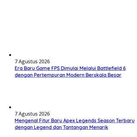
7 Agustus 2026
Era Baru Game FPS Dimulai Melalui Battlefield 6
dengan Pertempuran Modern Berskala Besar
7 Agustus 2026
Mengenal Fitur Baru Apex Legends Season Terbaru
dengan Legend dan Tantangan Menarik