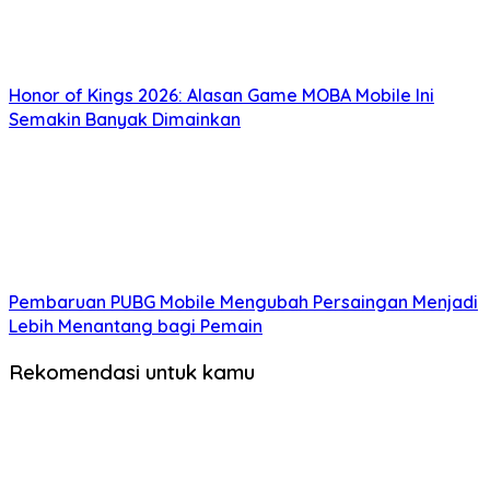
Honor of Kings 2026: Alasan Game MOBA Mobile Ini
Semakin Banyak Dimainkan
Pembaruan PUBG Mobile Mengubah Persaingan Menjadi
Lebih Menantang bagi Pemain
Rekomendasi untuk kamu