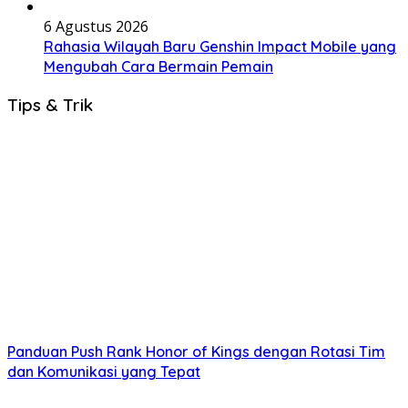
6 Agustus 2026
Rahasia Wilayah Baru Genshin Impact Mobile yang
Mengubah Cara Bermain Pemain
Tips & Trik
Panduan Push Rank Honor of Kings dengan Rotasi Tim
dan Komunikasi yang Tepat