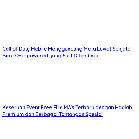
Call of Duty Mobile Mengguncang Meta Lewat Senjata
Baru Overpowered yang Sulit Ditandingi
Keseruan Event Free Fire MAX Terbaru dengan Hadiah
Premium dan Berbagai Tantangan Spesial