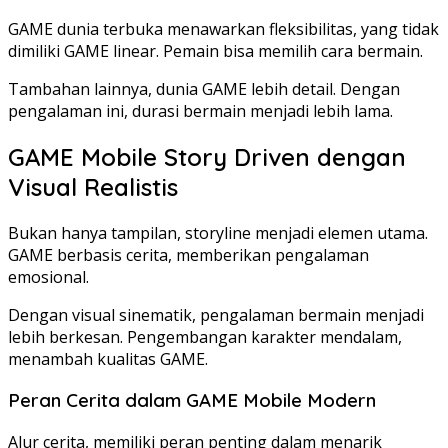
GAME dunia terbuka menawarkan fleksibilitas, yang tidak
dimiliki GAME linear. Pemain bisa memilih cara bermain.
Tambahan lainnya, dunia GAME lebih detail. Dengan
pengalaman ini, durasi bermain menjadi lebih lama.
GAME Mobile Story Driven dengan
Visual Realistis
Bukan hanya tampilan, storyline menjadi elemen utama.
GAME berbasis cerita, memberikan pengalaman
emosional.
Dengan visual sinematik, pengalaman bermain menjadi
lebih berkesan. Pengembangan karakter mendalam,
menambah kualitas GAME.
Peran Cerita dalam GAME Mobile Modern
Alur cerita, memiliki peran penting dalam menarik