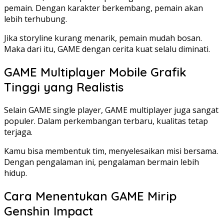
pemain. Dengan karakter berkembang, pemain akan
lebih terhubung.
Jika storyline kurang menarik, pemain mudah bosan.
Maka dari itu, GAME dengan cerita kuat selalu diminati.
GAME Multiplayer Mobile Grafik
Tinggi yang Realistis
Selain GAME single player, GAME multiplayer juga sangat
populer. Dalam perkembangan terbaru, kualitas tetap
terjaga.
Kamu bisa membentuk tim, menyelesaikan misi bersama.
Dengan pengalaman ini, pengalaman bermain lebih
hidup.
Cara Menentukan GAME Mirip
Genshin Impact