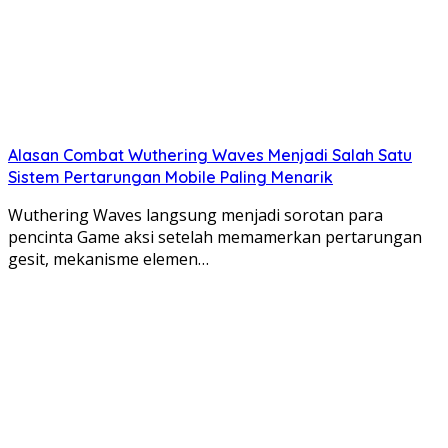
Alasan Combat Wuthering Waves Menjadi Salah Satu
Sistem Pertarungan Mobile Paling Menarik
Wuthering Waves langsung menjadi sorotan para
pencinta Game aksi setelah memamerkan pertarungan
gesit, mekanisme elemen…