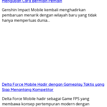
Mengubah Cara Bermain Pemain
Genshin Impact Mobile kembali menghadirkan
pembaruan menarik dengan wilayah baru yang tidak
hanya memperluas dunia…
Delta Force Mobile Hadir dengan Gameplay Taktis yang
Siap Menantang Kompetitor
Delta Force Mobile hadir sebagai Game FPS yang
membawa konsep pertempuran modern dengan