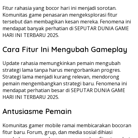
Fitur rahasia yang bocor hari ini menjadi sorotan.
Komunitas game penasaran mengeksplorasi fitur
tersebut dan membagikan kesan mereka. Fenomena ini
mendapat banyak perhatian di SEPUTAR DUNIA GAME
HARI INI TERBARU 2025.
Cara Fitur Ini Mengubah Gameplay
Update rahasia memungkinkan pemain mengubah
strategi lama tanpa harus mengorbankan progres.
Strategi lama menjadi kurang relevan, mendorong
pemain mengembangkan strategi baru. Fenomena ini
mendapat perhatian besar di SEPUTAR DUNIA GAME
HARI INI TERBARU 2025.
Antusiasme Pemain
Komunitas gamer mobile ramai membicarakan bocoran
fitur baru. Forum, grup, dan media sosial dihiasi