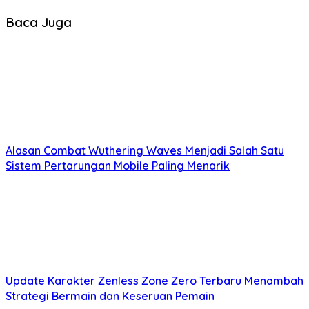
Baca Juga
Alasan Combat Wuthering Waves Menjadi Salah Satu
Sistem Pertarungan Mobile Paling Menarik
Update Karakter Zenless Zone Zero Terbaru Menambah
Strategi Bermain dan Keseruan Pemain