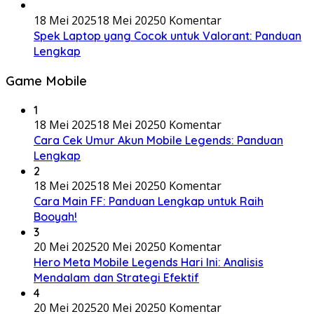
18 Mei 2025
18 Mei 2025
0 Komentar
Spek Laptop yang Cocok untuk Valorant: Panduan
Lengkap
Game Mobile
1
18 Mei 2025
18 Mei 2025
0 Komentar
Cara Cek Umur Akun Mobile Legends: Panduan
Lengkap
2
18 Mei 2025
18 Mei 2025
0 Komentar
Cara Main FF: Panduan Lengkap untuk Raih
Booyah!
3
20 Mei 2025
20 Mei 2025
0 Komentar
Hero Meta Mobile Legends Hari Ini: Analisis
Mendalam dan Strategi Efektif
4
20 Mei 2025
20 Mei 2025
0 Komentar