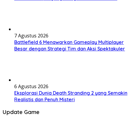
7 Agustus 2026
Battlefield 6 Menawarkan Gameplay Multiplayer
Besar dengan Strategi Tim dan Aksi Spektakuler
6 Agustus 2026
Eksplorasi Dunia Death Stranding 2 yang Semakin
Realistis dan Penuh Misteri
Update Game