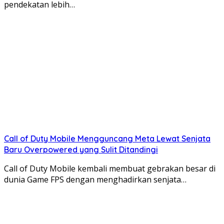
pendekatan lebih…
Call of Duty Mobile Mengguncang Meta Lewat Senjata
Baru Overpowered yang Sulit Ditandingi
Call of Duty Mobile kembali membuat gebrakan besar di
dunia Game FPS dengan menghadirkan senjata…