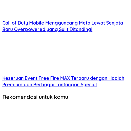
Call of Duty Mobile Mengguncang Meta Lewat Senjata
Baru Overpowered yang Sulit Ditandingi
Keseruan Event Free Fire MAX Terbaru dengan Hadiah
Premium dan Berbagai Tantangan Spesial
Rekomendasi untuk kamu