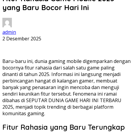
yang Baru Bocor Hari Ini
admin
2 Desember 2025
Baru-baru ini, dunia gaming mobile digemparkan dengan
bocornya fitur rahasia dari salah satu game paling
dinanti di tahun 2025. Informasi ini langsung menjadi
perbincangan hangat di kalangan gamer, membuat
banyak yang penasaran ingin mencoba dan menguji
sendiri keunikan fitur tersebut. Fenomena ini ramai
dibahas di SEPUTAR DUNIA GAME HARI INI TERBARU
2025, menjadi topik trending di berbagai platform
komunitas gaming.
Fitur Rahasia yang Baru Terungkap