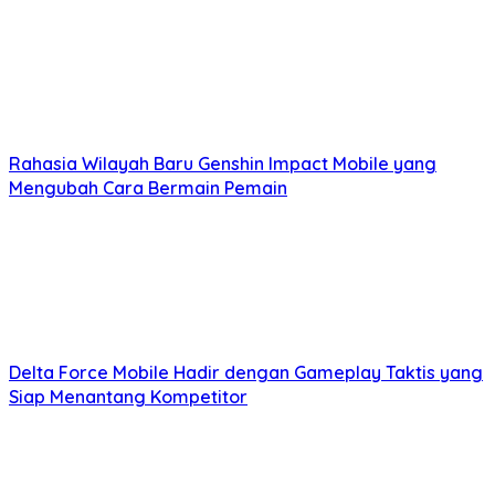
Rahasia Wilayah Baru Genshin Impact Mobile yang
Mengubah Cara Bermain Pemain
Delta Force Mobile Hadir dengan Gameplay Taktis yang
Siap Menantang Kompetitor