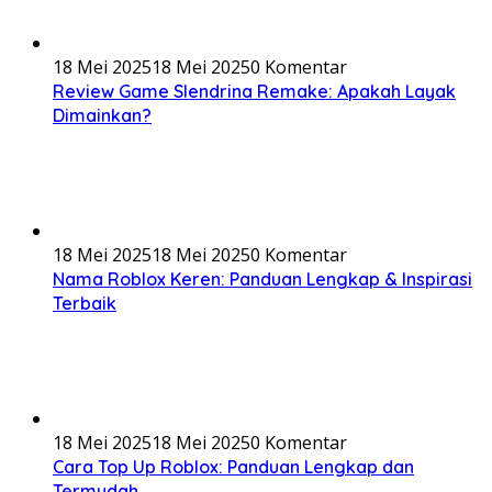
18 Mei 2025
18 Mei 2025
0 Komentar
Review Game Slendrina Remake: Apakah Layak
Dimainkan?
18 Mei 2025
18 Mei 2025
0 Komentar
Nama Roblox Keren: Panduan Lengkap & Inspirasi
Terbaik
18 Mei 2025
18 Mei 2025
0 Komentar
Cara Top Up Roblox: Panduan Lengkap dan
Termudah