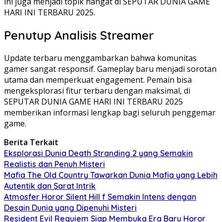
ini juga menjadi topik hangat di SEPUTAR DUNIA GAME
HARI INI TERBARU 2025.
Penutup Analisis Streamer
Update terbaru menggambarkan bahwa komunitas
gamer sangat responsif. Gameplay baru menjadi sorotan
utama dan memperkuat engagement. Pemain bisa
mengeksplorasi fitur terbaru dengan maksimal, di
SEPUTAR DUNIA GAME HARI INI TERBARU 2025
memberikan informasi lengkap bagi seluruh penggemar
game.
Berita Terkait
Eksplorasi Dunia Death Stranding 2 yang Semakin
Realistis dan Penuh Misteri
Mafia The Old Country Tawarkan Dunia Mafia yang Lebih
Autentik dan Sarat Intrik
Atmosfer Horor Silent Hill f Semakin Intens dengan
Desain Dunia yang Dipenuhi Misteri
Resident Evil Requiem Siap Membuka Era Baru Horor