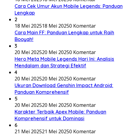
Cara Cek Umur Akun Mobile Legends: Panduan
Lengkap
2
18 Mei 2025
18 Mei 2025
0 Komentar
Cara Main FF: Panduan Lengkap untuk Raih
Booyah!
3
20 Mei 2025
20 Mei 2025
0 Komentar
Hero Meta Mobile Legends Hari Ini: Analisis
Mendalam dan Strategi Efektif
4
20 Mei 2025
20 Mei 2025
0 Komentar
Ukuran Download Genshin Impact Android:
Panduan Komprehensif
5
20 Mei 2025
20 Mei 2025
0 Komentar
Karakter Terbaik Apex Mobile: Panduan
Komprehensif untuk Dominasi
6
21 Mei 2025
21 Mei 2025
0 Komentar