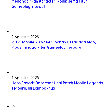
Menghadirkan Karakter Ikonik serta Fitur
Gameplay Inovatif
2 Agustus 2026
PUBG Mobile 2026: Perubahan Besar dari Map,
Mode, hingga Fitur Gameplay Terbaru
1 Agustus 2026
Hero Favorit Bergeser Usai Patch Mobile Legends
Terbaru, Ini Dampaknya