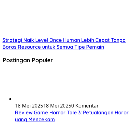
Strategi Naik Level Once Human Lebih Cepat Tanpa
Boros Resource untuk Semua Tipe Pemain
Postingan Populer
18 Mei 2025
18 Mei 2025
0 Komentar
Review Game Horror Tale 3: Petualangan Horor
yang Mencekam