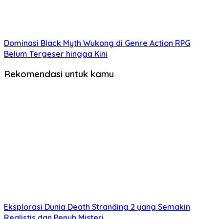
Dominasi Black Myth Wukong di Genre Action RPG
Belum Tergeser hingga Kini
Rekomendasi untuk kamu
Eksplorasi Dunia Death Stranding 2 yang Semakin
Realistis dan Penuh Misteri