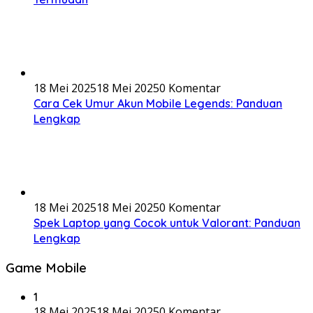
18 Mei 2025
18 Mei 2025
0 Komentar
Cara Cek Umur Akun Mobile Legends: Panduan
Lengkap
18 Mei 2025
18 Mei 2025
0 Komentar
Spek Laptop yang Cocok untuk Valorant: Panduan
Lengkap
Game Mobile
1
18 Mei 2025
18 Mei 2025
0 Komentar