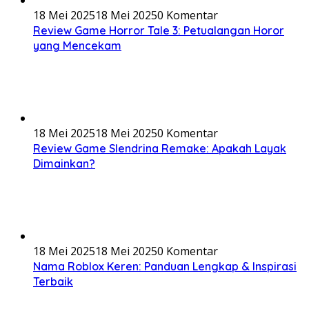
18 Mei 2025
18 Mei 2025
0 Komentar
Review Game Horror Tale 3: Petualangan Horor
yang Mencekam
18 Mei 2025
18 Mei 2025
0 Komentar
Review Game Slendrina Remake: Apakah Layak
Dimainkan?
18 Mei 2025
18 Mei 2025
0 Komentar
Nama Roblox Keren: Panduan Lengkap & Inspirasi
Terbaik