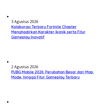
3 Agustus 2026
Kolaborasi Terbaru Fortnite Chapter
Menghadirkan Karakter Ikonik serta Fitur
Gameplay Inovatif
2 Agustus 2026
PUBG Mobile 2026: Perubahan Besar dari Map,
Mode, hingga Fitur Gameplay Terbaru