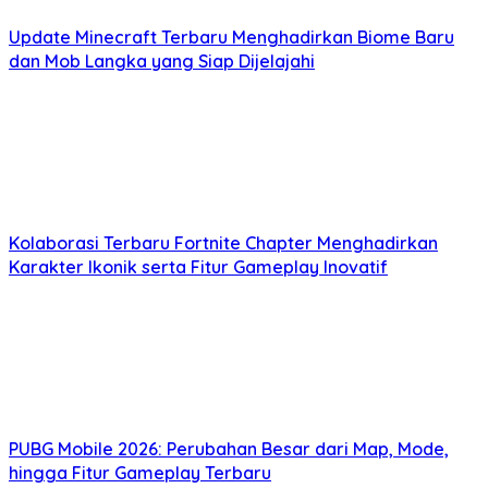
Update Minecraft Terbaru Menghadirkan Biome Baru
dan Mob Langka yang Siap Dijelajahi
Kolaborasi Terbaru Fortnite Chapter Menghadirkan
Karakter Ikonik serta Fitur Gameplay Inovatif
PUBG Mobile 2026: Perubahan Besar dari Map, Mode,
hingga Fitur Gameplay Terbaru