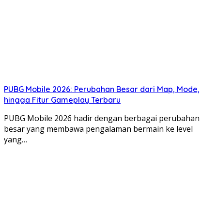
PUBG Mobile 2026: Perubahan Besar dari Map, Mode,
hingga Fitur Gameplay Terbaru
PUBG Mobile 2026 hadir dengan berbagai perubahan
besar yang membawa pengalaman bermain ke level
yang…