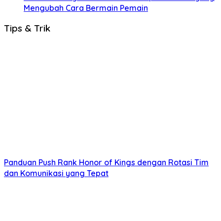
Mengubah Cara Bermain Pemain
Tips & Trik
Panduan Push Rank Honor of Kings dengan Rotasi Tim
dan Komunikasi yang Tepat