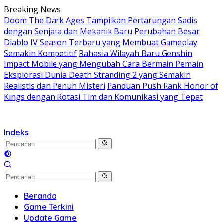
Langsung
Breaking News
ke
Doom The Dark Ages Tampilkan Pertarungan Sadis
konten
dengan Senjata dan Mekanik Baru
Perubahan Besar
Diablo IV Season Terbaru yang Membuat Gameplay
Semakin Kompetitif
Rahasia Wilayah Baru Genshin
Impact Mobile yang Mengubah Cara Bermain Pemain
Eksplorasi Dunia Death Stranding 2 yang Semakin
Realistis dan Penuh Misteri
Panduan Push Rank Honor of
Kings dengan Rotasi Tim dan Komunikasi yang Tepat
Indeks
Beranda
Game Terkini
Update Game