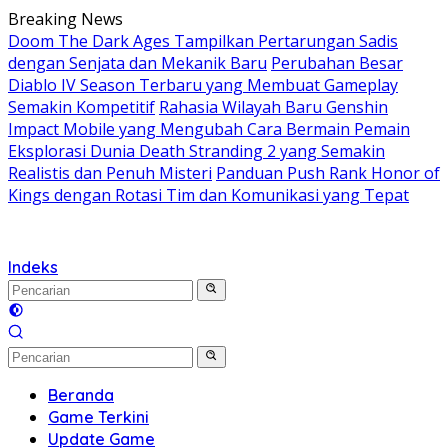
Langsung
Breaking News
ke
Doom The Dark Ages Tampilkan Pertarungan Sadis
konten
dengan Senjata dan Mekanik Baru
Perubahan Besar
Diablo IV Season Terbaru yang Membuat Gameplay
Semakin Kompetitif
Rahasia Wilayah Baru Genshin
Impact Mobile yang Mengubah Cara Bermain Pemain
Eksplorasi Dunia Death Stranding 2 yang Semakin
Realistis dan Penuh Misteri
Panduan Push Rank Honor of
Kings dengan Rotasi Tim dan Komunikasi yang Tepat
Indeks
Beranda
Game Terkini
Update Game