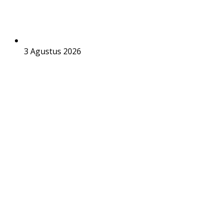
3 Agustus 2026
Kolaborasi Terbaru Fortnite Chapter
Menghadirkan Karakter Ikonik serta Fitur
Gameplay Inovatif
© Copyright 2025, All Rights Reserved | BeritaMasa.id
Beranda
Game Terkini
Update Game
Game Mobile
Game PC & Konsol
Tips & Trik