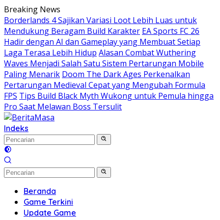
Langsung
Breaking News
ke
Borderlands 4 Sajikan Variasi Loot Lebih Luas untuk
konten
Mendukung Beragam Build Karakter
EA Sports FC 26
Hadir dengan AI dan Gameplay yang Membuat Setiap
Laga Terasa Lebih Hidup
Alasan Combat Wuthering
Waves Menjadi Salah Satu Sistem Pertarungan Mobile
Paling Menarik
Doom The Dark Ages Perkenalkan
Pertarungan Medieval Cepat yang Mengubah Formula
FPS
Tips Build Black Myth Wukong untuk Pemula hingga
Pro Saat Melawan Boss Tersulit
Indeks
Beranda
Game Terkini
Update Game