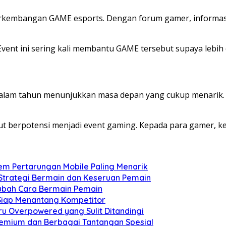
erkembangan GAME esports. Dengan forum gamer, informas
vent ini sering kali membantu GAME tersebut supaya lebih 
dalam tahun menunjukkan masa depan yang cukup menari
ut berpotensi menjadi event gaming. Kepada para gamer,
em Pertarungan Mobile Paling Menarik
Strategi Bermain dan Keseruan Pemain
ubah Cara Bermain Pemain
 Siap Menantang Kompetitor
u Overpowered yang Sulit Ditandingi
remium dan Berbagai Tantangan Spesial