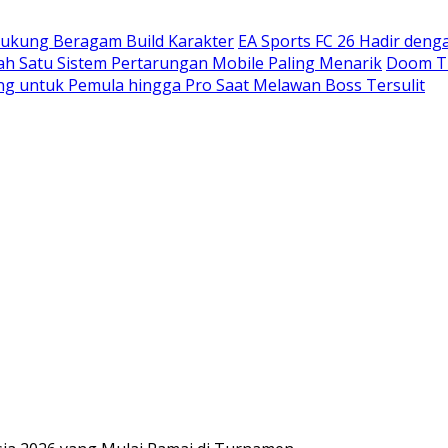
ndukung Beragam Build Karakter
EA Sports FC 26 Hadir den
h Satu Sistem Pertarungan Mobile Paling Menarik
Doom Th
ng untuk Pemula hingga Pro Saat Melawan Boss Tersulit