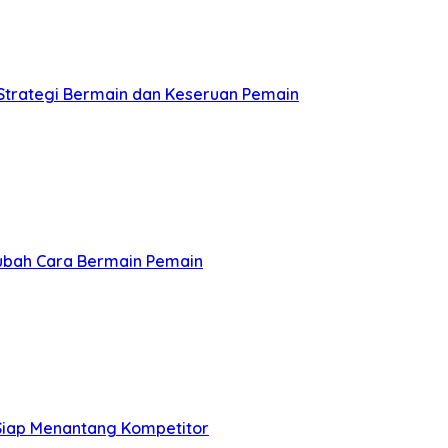
Strategi Bermain dan Keseruan Pemain
ubah Cara Bermain Pemain
 Siap Menantang Kompetitor