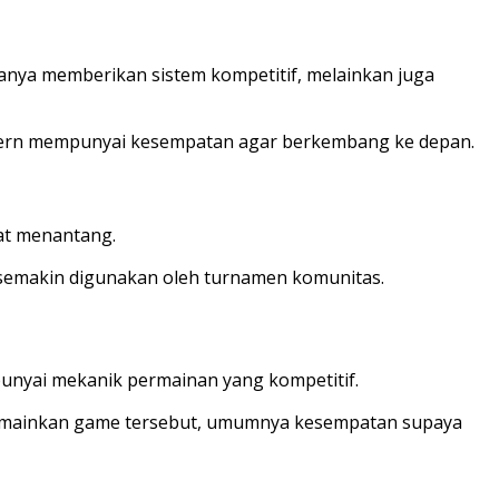
anya memberikan sistem kompetitif, melainkan juga
ern mempunyai kesempatan agar berkembang ke depan.
at menantang.
 semakin digunakan oleh turnamen komunitas.
unyai mekanik permainan yang kompetitif.
 memainkan game tersebut, umumnya kesempatan supaya