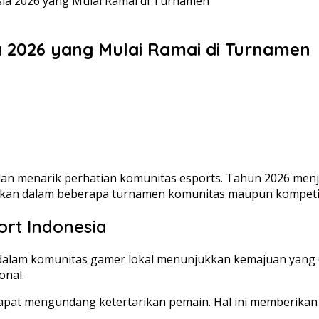
sia 2026 yang Mulai Ramai di Turnamen
a 2026 yang Mulai Ramai di Turnamen
an menarik perhatian komunitas esports. Tahun 2026 menj
gkan dalam beberapa turnamen komunitas maupun kompetis
rt Indonesia
 dalam komunitas gamer lokal menunjukkan kemajuan yang 
onal.
at mengundang ketertarikan pemain. Hal ini memberikan 