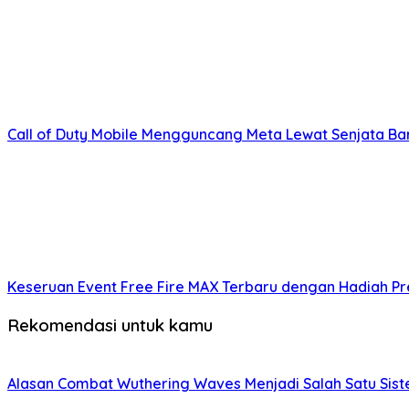
Call of Duty Mobile Mengguncang Meta Lewat Senjata Bar
Keseruan Event Free Fire MAX Terbaru dengan Hadiah P
Rekomendasi untuk kamu
Alasan Combat Wuthering Waves Menjadi Salah Satu Sist