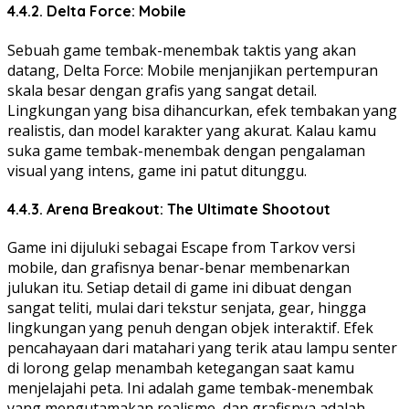
4.4.2. Delta Force: Mobile
Sebuah game tembak-menembak taktis yang akan
datang, Delta Force: Mobile menjanjikan pertempuran
skala besar dengan grafis yang sangat detail.
Lingkungan yang bisa dihancurkan, efek tembakan yang
realistis, dan model karakter yang akurat. Kalau kamu
suka game tembak-menembak dengan pengalaman
visual yang intens, game ini patut ditunggu.
4.4.3. Arena Breakout: The Ultimate Shootout
Game ini dijuluki sebagai Escape from Tarkov versi
mobile, dan grafisnya benar-benar membenarkan
julukan itu. Setiap detail di game ini dibuat dengan
sangat teliti, mulai dari tekstur senjata, gear, hingga
lingkungan yang penuh dengan objek interaktif. Efek
pencahayaan dari matahari yang terik atau lampu senter
di lorong gelap menambah ketegangan saat kamu
menjelajahi peta. Ini adalah game tembak-menembak
yang mengutamakan realisme, dan grafisnya adalah