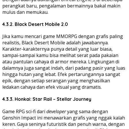
perangkat baru, pengalaman bermainnya bakal makin
mulus dan memukau.
4.3.2. Black Desert Mobile 2.0
Jika kamu mencari game MMORPG dengan grafis paling
realistis, Black Desert Mobile adalah jawabannya.
Karakter-karakternya punya detail yang luar biasa,
sampai-sampai kamu bisa melihat serat pada pakaian
atau pantulan cahaya di armor mereka. Lingkungan di
dalamnya juga sangat indah, dari padang pasir yang luas
hingga hutan yang lebat. Efek pertarungannya sangat
epik, dengan setiap serangan yang menghasilkan
ledakan cahaya dan efek visual yang dramatis.
4.3.3. Honkai: Star Rail – Stellar Journey
Game RPG sci-fi dari
developer
yang sama dengan
Genshin Impact ini menawarkan grafis yang nggak kalah
keren. Gaya seninya futuristik dan penuh warna, dengan