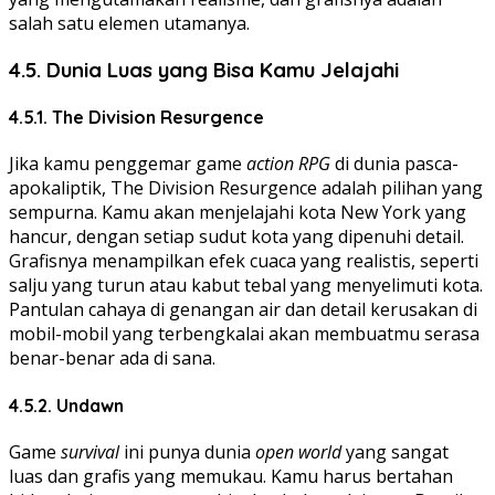
salah satu elemen utamanya.
4.5. Dunia Luas yang Bisa Kamu Jelajahi
4.5.1. The Division Resurgence
Jika kamu penggemar game
action RPG
di dunia pasca-
apokaliptik, The Division Resurgence adalah pilihan yang
sempurna. Kamu akan menjelajahi kota New York yang
hancur, dengan setiap sudut kota yang dipenuhi detail.
Grafisnya menampilkan efek cuaca yang realistis, seperti
salju yang turun atau kabut tebal yang menyelimuti kota.
Pantulan cahaya di genangan air dan detail kerusakan di
mobil-mobil yang terbengkalai akan membuatmu serasa
benar-benar ada di sana.
4.5.2. Undawn
Game
survival
ini punya dunia
open world
yang sangat
luas dan grafis yang memukau. Kamu harus bertahan