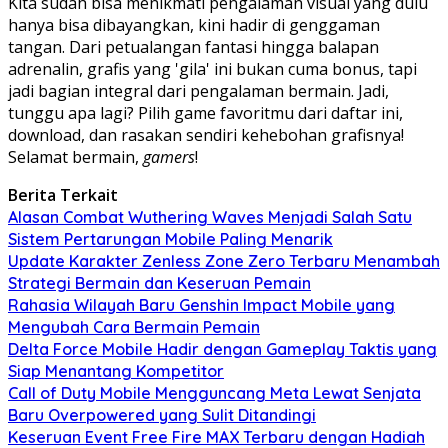
Kita sudah bisa menikmati pengalaman visual yang dulu
hanya bisa dibayangkan, kini hadir di genggaman
tangan. Dari petualangan fantasi hingga balapan
adrenalin, grafis yang 'gila' ini bukan cuma bonus, tapi
jadi bagian integral dari pengalaman bermain. Jadi,
tunggu apa lagi? Pilih game favoritmu dari daftar ini,
download, dan rasakan sendiri kehebohan grafisnya!
Selamat bermain,
gamers
!
Berita Terkait
Alasan Combat Wuthering Waves Menjadi Salah Satu
Sistem Pertarungan Mobile Paling Menarik
Update Karakter Zenless Zone Zero Terbaru Menambah
Strategi Bermain dan Keseruan Pemain
Rahasia Wilayah Baru Genshin Impact Mobile yang
Mengubah Cara Bermain Pemain
Delta Force Mobile Hadir dengan Gameplay Taktis yang
Siap Menantang Kompetitor
Call of Duty Mobile Mengguncang Meta Lewat Senjata
Baru Overpowered yang Sulit Ditandingi
Keseruan Event Free Fire MAX Terbaru dengan Hadiah