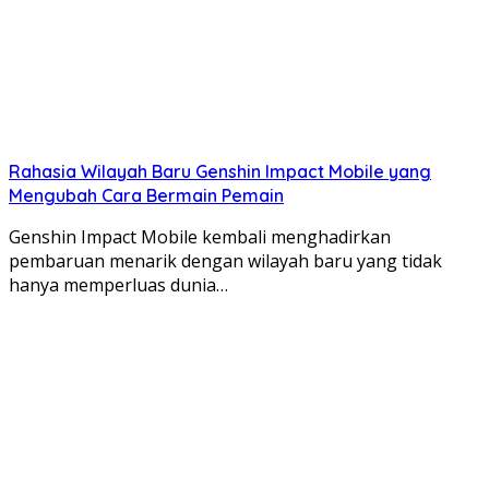
Rahasia Wilayah Baru Genshin Impact Mobile yang
Mengubah Cara Bermain Pemain
Genshin Impact Mobile kembali menghadirkan
pembaruan menarik dengan wilayah baru yang tidak
hanya memperluas dunia…