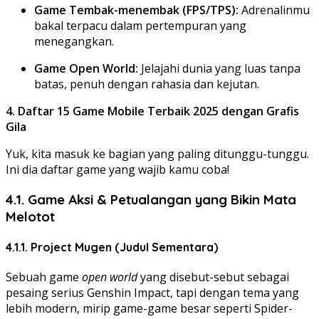
Game Tembak-menembak (FPS/TPS):
Adrenalinmu
bakal terpacu dalam pertempuran yang
menegangkan.
Game Open World:
Jelajahi dunia yang luas tanpa
batas, penuh dengan rahasia dan kejutan.
4. Daftar 15 Game Mobile Terbaik 2025 dengan Grafis
Gila
Yuk, kita masuk ke bagian yang paling ditunggu-tunggu.
Ini dia daftar game yang wajib kamu coba!
4.1. Game Aksi & Petualangan yang Bikin Mata
Melotot
4.1.1. Project Mugen (Judul Sementara)
Sebuah game
open world
yang disebut-sebut sebagai
pesaing serius Genshin Impact, tapi dengan tema yang
lebih modern, mirip game-game besar seperti Spider-