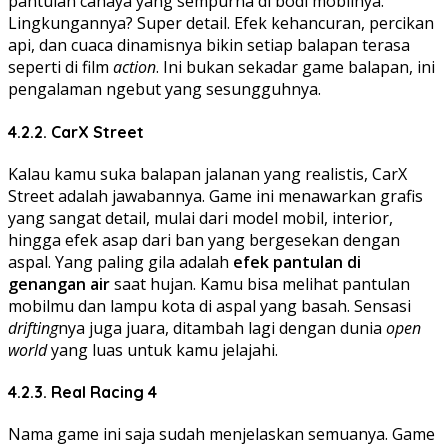
pantulan cahaya yang sempurna di bodi mobilnya.
Lingkungannya? Super detail. Efek kehancuran, percikan
api, dan cuaca dinamisnya bikin setiap balapan terasa
seperti di film
action
. Ini bukan sekadar game balapan, ini
pengalaman ngebut yang sesungguhnya.
4.2.2. CarX Street
Kalau kamu suka balapan jalanan yang realistis, CarX
Street adalah jawabannya. Game ini menawarkan grafis
yang sangat detail, mulai dari model mobil, interior,
hingga efek asap dari ban yang bergesekan dengan
aspal. Yang paling gila adalah
efek pantulan di
genangan air
saat hujan. Kamu bisa melihat pantulan
mobilmu dan lampu kota di aspal yang basah. Sensasi
drifting
nya juga juara, ditambah lagi dengan dunia
open
world
yang luas untuk kamu jelajahi.
4.2.3. Real Racing 4
Nama game ini saja sudah menjelaskan semuanya. Game