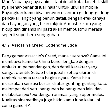
Man. Visualnya gaya anime, tapi detail kota dan efek skill-
nya benar-benar di luar nalar untuk ukuran mobile.
Bayangkan kamu bisa berayun di antara gedung-gedung
pencakar langit yang penuh detail, dengan efek cahaya
dan bayangan yang bikin takjub. Atmosfer kota yang
hidup dan dinamis ini pasti akan membuatmu merasa
seperti superhero sungguhan.
4.1.2. Assassin's Creed: Codename Jade
Penggemar Assassin's Creed, mana suaranya? Game ini
membawa kamu ke China kuno, lengkap dengan
arsitektur, pemandangan, dan detail karakter yang
sangat otentik. Setiap helai jubah, setiap ukiran di
tembok, semua terasa begitu nyata. Kamu bisa
merasakan sensasi berlari di atas genting-genting kota,
melompat dari satu bangunan ke bangunan lain, dan
melakukan
parkour
dengan animasi yang super mulus.
Kualitas sinematiknya juga bikin kamu lupa kalau ini
cuma game HP.