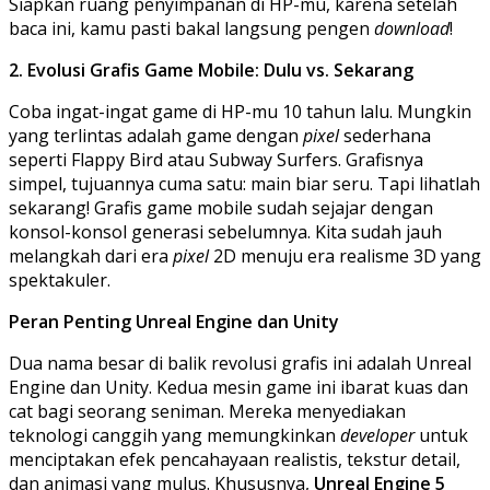
Siapkan ruang penyimpanan di HP-mu, karena setelah
baca ini, kamu pasti bakal langsung pengen
download
!
2. Evolusi Grafis Game Mobile: Dulu vs. Sekarang
Coba ingat-ingat game di HP-mu 10 tahun lalu. Mungkin
yang terlintas adalah game dengan
pixel
sederhana
seperti Flappy Bird atau Subway Surfers. Grafisnya
simpel, tujuannya cuma satu: main biar seru. Tapi lihatlah
sekarang! Grafis game mobile sudah sejajar dengan
konsol-konsol generasi sebelumnya. Kita sudah jauh
melangkah dari era
pixel
2D menuju era realisme 3D yang
spektakuler.
Peran Penting Unreal Engine dan Unity
Dua nama besar di balik revolusi grafis ini adalah Unreal
Engine dan Unity. Kedua mesin game ini ibarat kuas dan
cat bagi seorang seniman. Mereka menyediakan
teknologi canggih yang memungkinkan
developer
untuk
menciptakan efek pencahayaan realistis, tekstur detail,
dan animasi yang mulus. Khususnya,
Unreal Engine 5