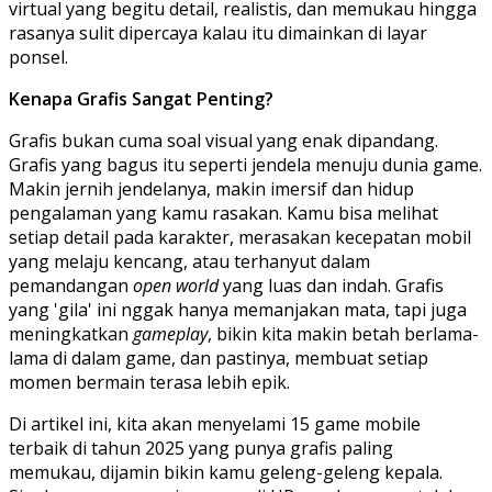
virtual yang begitu detail, realistis, dan memukau hingga
rasanya sulit dipercaya kalau itu dimainkan di layar
ponsel.
Kenapa Grafis Sangat Penting?
Grafis bukan cuma soal visual yang enak dipandang.
Grafis yang bagus itu seperti jendela menuju dunia game.
Makin jernih jendelanya, makin imersif dan hidup
pengalaman yang kamu rasakan. Kamu bisa melihat
setiap detail pada karakter, merasakan kecepatan mobil
yang melaju kencang, atau terhanyut dalam
pemandangan
open world
yang luas dan indah. Grafis
yang 'gila' ini nggak hanya memanjakan mata, tapi juga
meningkatkan
gameplay
, bikin kita makin betah berlama-
lama di dalam game, dan pastinya, membuat setiap
momen bermain terasa lebih epik.
Di artikel ini, kita akan menyelami 15 game mobile
terbaik di tahun 2025 yang punya grafis paling
memukau, dijamin bikin kamu geleng-geleng kepala.