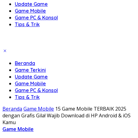
Update Game
Game Mobile
Game PC & Konsol
Tips & Trik
Beranda
Game Terkini
Update Game
Game Mobile
Game PC & Konsol
Tips & Trik
Beranda
Game Mobile
15 Game Mobile TERBAIK 2025
dengan Grafis Gila! Wajib Download di HP Android & iOS
Kamu
Game Mobile