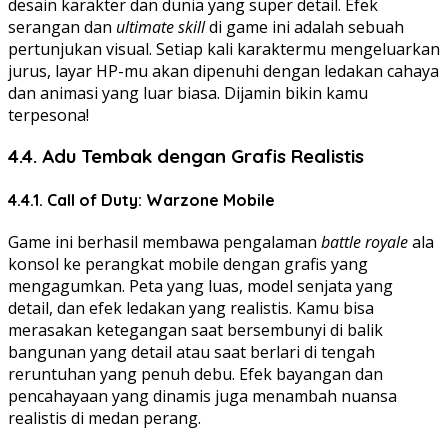
desain karakter dan dunia yang super detail. Efek
serangan dan
ultimate skill
di game ini adalah sebuah
pertunjukan visual. Setiap kali karaktermu mengeluarkan
jurus, layar HP-mu akan dipenuhi dengan ledakan cahaya
dan animasi yang luar biasa. Dijamin bikin kamu
terpesona!
4.4. Adu Tembak dengan Grafis Realistis
4.4.1. Call of Duty: Warzone Mobile
Game ini berhasil membawa pengalaman
battle royale
ala
konsol ke perangkat mobile dengan grafis yang
mengagumkan. Peta yang luas, model senjata yang
detail, dan efek ledakan yang realistis. Kamu bisa
merasakan ketegangan saat bersembunyi di balik
bangunan yang detail atau saat berlari di tengah
reruntuhan yang penuh debu. Efek bayangan dan
pencahayaan yang dinamis juga menambah nuansa
realistis di medan perang.