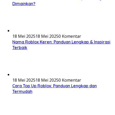
Dimainkan?
18 Mei 2025
18 Mei 2025
0 Komentar
Nama Roblox Keren: Panduan Lengkap & Inspirasi
Terbaik
18 Mei 2025
18 Mei 2025
0 Komentar
Cara Top Up Roblox: Panduan Lengkap dan
Termudah