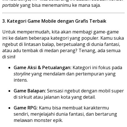
portable
yang bisa menemanimu ke mana saja.
3. Kategori Game Mobile dengan Grafis Terbaik
Untuk mempermudah, kita akan membagi game-game
ini ke dalam beberapa kategori yang populer. Kamu suka
ngebut di lintasan balap, berpetualang di dunia fantasi,
atau adu tembak di medan perang? Tenang, ada semua
di sini!
Game Aksi & Petualangan:
Kategori ini fokus pada
storyline
yang mendalam dan pertempuran yang
intens.
Game Balapan:
Sensasi ngebut dengan mobil super
di sirkuit atau jalanan kota yang detail.
Game RPG:
Kamu bisa membuat karaktermu
sendiri, menjelajahi dunia fantasi, dan bertarung
melawan monster epik.