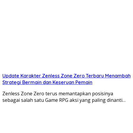
Update Karakter Zenless Zone Zero Terbaru Menambah
Strategi Bermain dan Keseruan Pemain
Zenless Zone Zero terus memantapkan posisinya
sebagai salah satu Game RPG aksi yang paling dinanti…