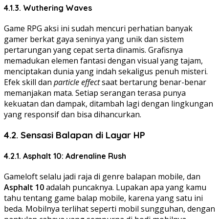
4.1.3. Wuthering Waves
Game RPG aksi ini sudah mencuri perhatian banyak
gamer berkat gaya seninya yang unik dan sistem
pertarungan yang cepat serta dinamis. Grafisnya
memadukan elemen fantasi dengan visual yang tajam,
menciptakan dunia yang indah sekaligus penuh misteri.
Efek skill dan
particle effect
saat bertarung benar-benar
memanjakan mata. Setiap serangan terasa punya
kekuatan dan dampak, ditambah lagi dengan lingkungan
yang responsif dan bisa dihancurkan.
4.2. Sensasi Balapan di Layar HP
4.2.1. Asphalt 10: Adrenaline Rush
Gameloft selalu jadi raja di genre balapan mobile, dan
Asphalt 10
adalah puncaknya. Lupakan apa yang kamu
tahu tentang game balap mobile, karena yang satu ini
beda. Mobilnya terlihat seperti mobil sungguhan, dengan