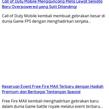
Call of Duty Mobile Mengguncang Meta Lewat Senjata
Baru Overpowered yang Sulit Ditandingi
Call of Duty Mobile kembali membuat gebrakan besar di
dunia Game FPS dengan menghadirkan senjata…
Keseruan Event Free Fire MAX Terbaru dengan Hadiah
Premium dan Berbagai Tantangan Spesial
Free Fire MAX kembali menghadirkan gebrakan baru
dalam dunia Game battle royale melalui event terbaru…