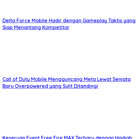
Delta Force Mobile Hadir dengan Gameplay Taktis yang
Siap Menantang Kompetitor
Call of Duty Mobile Mengguncang Meta Lewat Senjata
Baru Overpowered yang Sulit Ditandingi
Keseruan Event Free Fire MAX Terbaru dengan Hadiah